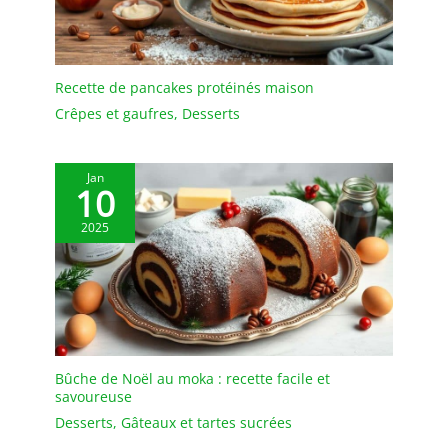
ARTISANALE. Fabriquées
en céramique de qualité
supérieure et peintes à la
main ; chaque pièce est
Recette de pancakes protéinés maison
unique. Passent au
Crêpes et gaufres
,
Desserts
micro-ondes et au lave-
vaisselle. Dimensions:
6,9x6,3x4,9 cm - Matériel:
Jan
céramique - Design: Balvi
10
2025
Bûche de Noël au moka : recette facile et
savoureuse
Desserts
,
Gâteaux et tartes sucrées