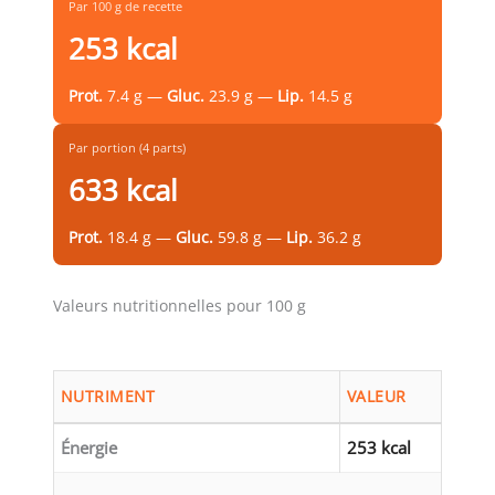
Par 100 g de recette
253 kcal
Prot.
7.4 g —
Gluc.
23.9 g —
Lip.
14.5 g
Par portion (4 parts)
633 kcal
Prot.
18.4 g —
Gluc.
59.8 g —
Lip.
36.2 g
Valeurs nutritionnelles pour 100 g
NUTRIMENT
VALEUR
Énergie
253 kcal