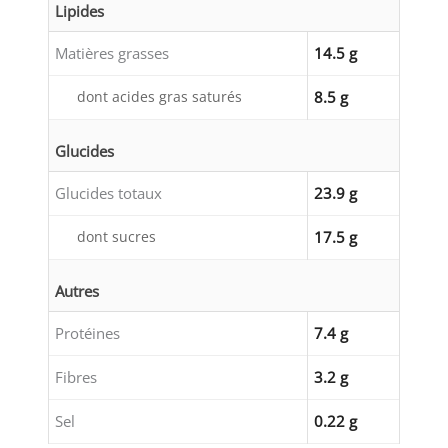
Lipides
Matières grasses
14.5 g
dont acides gras saturés
8.5 g
Glucides
Glucides totaux
23.9 g
dont sucres
17.5 g
Autres
Protéines
7.4 g
Fibres
3.2 g
Sel
0.22 g