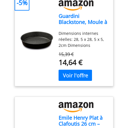
-5%
Guardini
Blackstone, Moule à
clafoutis 28 cm,
Dimensions internes
acier avec
réelles: 28, 5 x 28, 5 x 5,
revêtement anti-
2cm Dimensions
adhérent, couleur «
extérieures réelles: 28, 5
black-stone »
15,39 €
x 28, 5 x 5, 2cm Moule
14,64 €
adapté pour friteuse à
air, vérifiez la taille de
l'article avec le panier de
votre friteuse Guardini
Emile Henry Plat à
Clafoutis 26 cm –