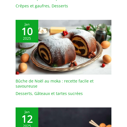
Crêpes et gaufres
,
Desserts
Jan
10
2025
Bûche de Noël au moka : recette facile et
savoureuse
Desserts
,
Gâteaux et tartes sucrées
Jan
12
2025