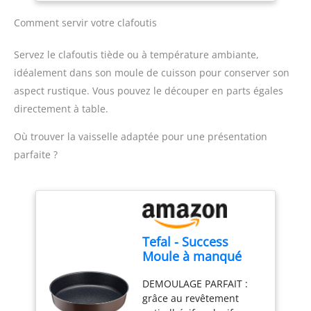
cachemire</li> </ul>
ergonomique et bouton
d'éjection pratique pour
Comment servir votre clafoutis
une utilisation
confortable et un
Servez le clafoutis tiède ou à température ambiante,
changement rapide des
idéalement dans son moule de cuisson pour conserver son
accessoires. Compact et
aspect rustique. Vous pouvez le découper en parts égales
pratique pour un usage
quotidien : Léger, doté
directement à table.
d'un câble de 1 mètre et
d'un design compact, ce
Où trouver la vaisselle adaptée pour une présentation
mixeur est facile à ranger
parfaite ?
et parfait pour toutes vos
tâches de cuisine.
Tefal - Success
Moule à manqué
Aluminium recyclé
DEMOULAGE PARFAIT :
Chocolat - 24 cm
grâce au revêtement