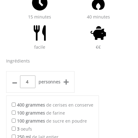
15 minutes
40 minutes
facile
€€
Ingrédients
–
+
personnes
400
grammes
de cerises en conserve
100
grammes
de farine
100
grammes
de sucre en poudre
3
oeufs
250
ml
de lait entier