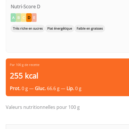
Nutri-Score D
A
B
C
D
E
Très riche en sucres
Plat énergétique
Faible en graisses
Par 100 g de recette
255 kcal
Prot.
0 g —
Gluc.
66.6 g —
Lip.
0 g
Valeurs nutritionnelles pour 100 g