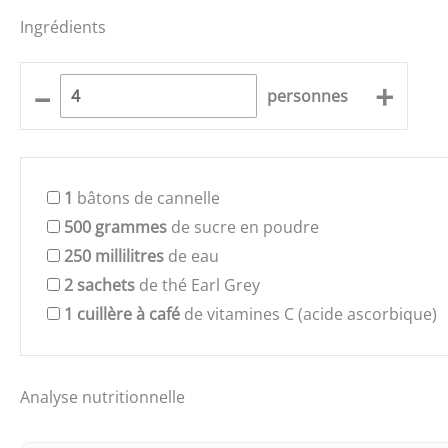
Ingrédients
–
+
personnes
1
bâtons de cannelle
500
grammes
de sucre en poudre
250
millilitres
de eau
2
sachets
de thé Earl Grey
1
cuillère à café
de vitamines C (acide ascorbique)
Analyse nutritionnelle