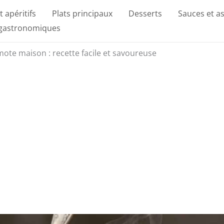
t apéritifs
Plats principaux
Desserts
Sauces et a
 gastronomiques
ote maison : recette facile et savoureuse