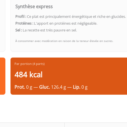
Synthèse express
Profil :
Ce plat est principalement énergétique et riche en glucides.
Protéines :
L'apport en protéines est négligeable.
Sel :
La recette est très pauvre en sel.
À consommer avec modération en raison de la teneur élevée en sucres.
Par portion (4 parts)
484 kcal
Prot.
0 g —
Gluc.
126.4 g —
Lip.
0 g