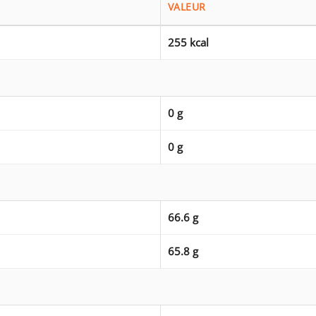
VALEUR
255 kcal
0 g
0 g
66.6 g
65.8 g