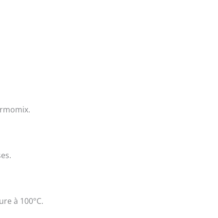
ermomix.
ses.
ure à 100°C.