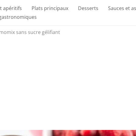
t apéritifs
Plats principaux
Desserts
Sauces et a
 gastronomiques
momix sans sucre gélifiant