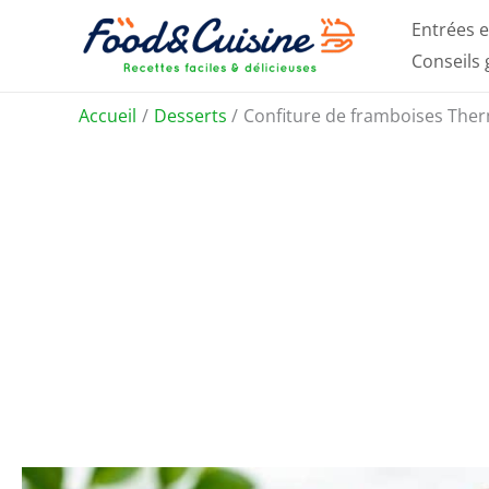
Aller
Entrées e
au
Conseils
contenu
Accueil
Desserts
Confiture de framboises Ther