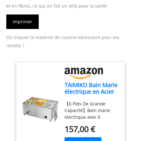
et en fibres, ce qui en fait un allié pour la santé.
Imprimer
Où trouver le matériel de cuisine nécessaire pour ma
recette ?
TAIMIKO Bain Marie
électrique en Acier
Inoxydable 220V
【6 Pots De Grande
Chauffe-Plats
Capacité】Bain marie
Professionnel
electrique avec 6
Commercial avec 6
casseroles et 6
Bacs Casseroles
157,00 €
couvercles,chaque pot a
avec Robinet de
une taille intérieure de
vidange Contrôle de