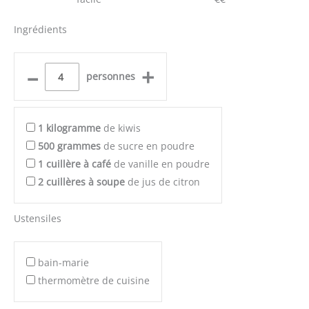
Ingrédients
–
+
personnes
1
kilogramme
de kiwis
500
grammes
de sucre en poudre
1
cuillère à café
de vanille en poudre
2
cuillères à soupe
de jus de citron
Ustensiles
bain-marie
thermomètre de cuisine