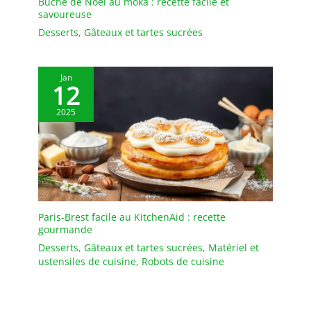
rangé. Grâce à la finition
Bûche de Noël au moka : recette facile et
savoureuse
magnétique ou au trou
de suspension au dos,
Desserts
,
Gâteaux et tartes sucrées
vous pouvez facilement
l'attacher à votre four ou
à votre réfrigérateur ou
Jan
12
le suspendre n'importe
où. Après utilisation, il
2025
suffit d'essuyer ou de
rincer la sonde
Paris-Brest facile au KitchenAid : recette
gourmande
Desserts
,
Gâteaux et tartes sucrées
,
Matériel et
ustensiles de cuisine
,
Robots de cuisine