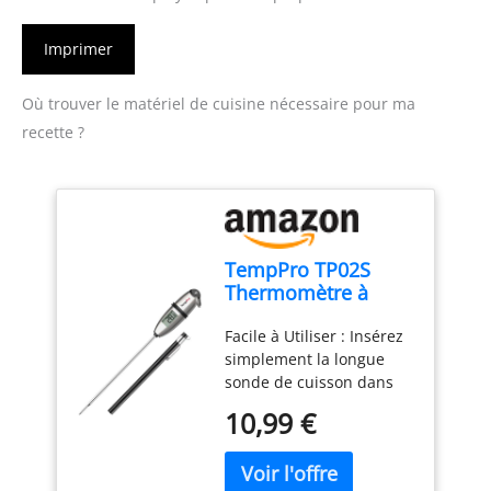
Imprimer
Où trouver le matériel de cuisine nécessaire pour ma
recette ?
TempPro TP02S
Thermomètre à
viande,
Facile à Utiliser : Insérez
thermomètre à
simplement la longue
lecture instantanée
sonde de cuisson dans
3s
vos aliments ou liquides
10,99 €
et obtenez une lecture
précise de la
température à chaque