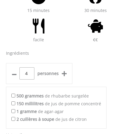
15 minutes
30 minutes
facile
€€
Ingrédients
–
+
personnes
500
grammes
de rhubarbe surgelée
150
millilitres
de jus de pomme concentré
1
gramme
de agar-agar
2
cuillères à soupe
de jus de citron