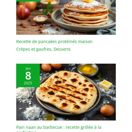
HERMÉTICITÉ :
Couvercles ajustés qui
aident à préserver
arômes et fraîcheur, les
pots s’alignent facilement
sur une étagère et se
nettoient d’un simple
Recette de pancakes protéinés maison
coup d’éponge. 5FIVE
Crêpes et gaufres
,
Desserts
SIMPLY SMART : C’est
prouvé, une maison bien
rangée c’est la garantie
Jan
d’un esprit léger. 5five
8
propose des solutions
intelligentes pour
2025
organiser et aménager
chaque pièce de la
maison, afin de faciliter
le quotidien !
Pain naan au barbecue : recette grillée à la