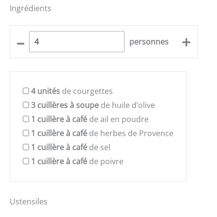
Ingrédients
–
+
personnes
4
unités
de courgettes
3
cuillères à soupe
de huile d’olive
1
cuillère à café
de ail en poudre
1
cuillère à café
de herbes de Provence
1
cuillère à café
de sel
1
cuillère à café
de poivre
Ustensiles