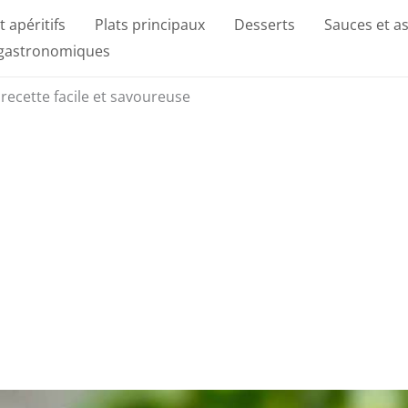
t apéritifs
Plats principaux
Desserts
Sauces et a
 gastronomiques
 recette facile et savoureuse