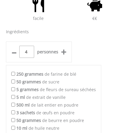
facile
€€
Ingrédients
–
+
personnes
250
grammes
de farine de blé
50
grammes
de sucre
5
grammes
de fleurs de sureau séchées
5
ml
de extrait de vanille
500
ml
de lait entier en poudre
3
sachets
de œufs en poudre
50
grammes
de beurre en poudre
10
ml
de huile neutre