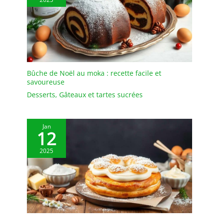
Contrôle: BG-BIO-22,
Numéro de Contrôle: BG-
BIO-22.100-
0001488.2025.002).
Engagement qualité:
Nous respectons des
normes exceptionnelles
Bûche de Noël au moka : recette facile et
tout au long de la chaîne
savoureuse
de valeur, de la culture à
Desserts
,
Gâteaux et tartes sucrées
l'emballage, afin de
assurer une qualité
constante des produits.
Jan
12
2025