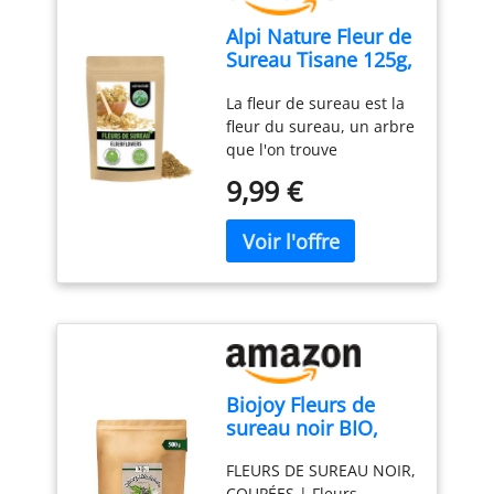
Alpi Nature Fleur de
Sureau Tisane 125g,
Fleurs de Sureau
La fleur de sureau est la
Séchées et Frottées,
fleur du sureau, un arbre
Thé en Vrac
que l'on trouve
couramment en Europe
9,99 €
et en Amérique du Nord.
Ses petites fleurs
blanches parfumées sont
très appréciées et
largement utilisées pour
la préparation du thé.
Expérience du thé: Le thé
à la fleur de sureau offre
une saveur florale
Biojoy Fleurs de
délicate aux notes
sureau noir BIO,
douces et légèrement
séchées, tisane, 500
fruitées. Il est parfait à
FLEURS DE SUREAU NOIR,
g
déguster seul ou peut
COUPÉES | Fleurs