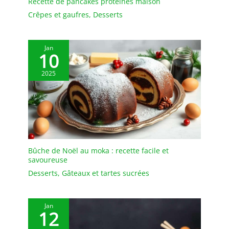
Recette de pancakes protéinés maison
mieux avec vos desserts.
Crêpes et gaufres
,
Desserts
Pratique et élégant pour
dresser de gâteaux,
number cakes et letter
Jan
cakes, présenter un
10
gâteau décoré pour
Halloween
ou une
2025
délicieux Galette des Rois
.
DIMENSIONS ET
POLYVALENCE ⇢ Avec ses
dimensions 40 x 30 x 0,1
cm (épaisseur de 1 mm),
ce plateau rectangulaire
est parfait pour des
Bûche de Noël au moka : recette facile et
gâteaux d’anniversaire de
savoureuse
grande taille, desserts en
Desserts
,
Gâteaux et tartes sucrées
forme de chiffre ou de
lettre, muffins, cupcakes,
biscuits
ou gâteaux à
Jan
12
thème. Un support léger,
conçu pour sublimer vos