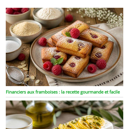
VARIÉTÉ DE PLATEAUX ET
EMBALLAGES POUR
PÂTISSERIE ⇢ Nous
proposons des plateaux
pour gâteaux ronds,
carrés et rectangulaires,
disponibles en or, or-
noir, argent et or-argent.
Découvrez également nos
boîtes pour gâteaux,
pâtisseries, roscones et
cupcakes, de différentes
tailles, en blanc ou kraft,
avec ou sans fenêtre,
idéales pour transporter
et protéger vos créations
Financiers aux framboises : la recette gourmande et facile
de pâtisserie.