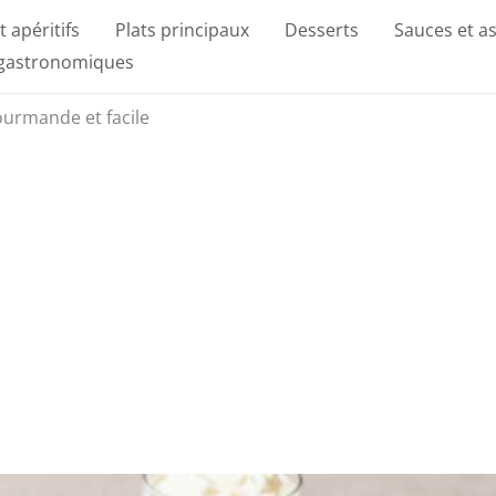
t apéritifs
Plats principaux
Desserts
Sauces et a
 gastronomiques
urmande et facile