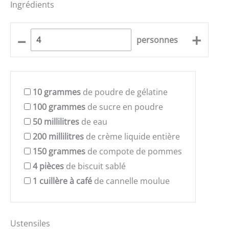
Ingrédients
–
+
personnes
10
grammes
de poudre de gélatine
100
grammes
de sucre en poudre
50
millilitres
de eau
200
millilitres
de crème liquide entière
150
grammes
de compote de pommes
4
pièces
de biscuit sablé
1
cuillère à café
de cannelle moulue
Ustensiles