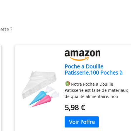
ette ?
Poche a Douille
Patisserie,100 Poches à
Douille Jetables, Poches à
Notre Poche a Douille
Douille Professionnelles,
Patisserie est faite de matériaux
Poches à Douille Jetables
de qualité alimentaire, non
pour Pâtisserie,Très
toxiques et inodores, sûrs et
Approprié pour Faire des
5,98 €
sains stables, durables,
Gâteaux et des Biscuits.
antidérapants et résistants aux
déchirures,parfaits pour la
confection de gâteaux, biscuits,