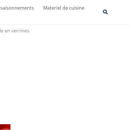
R
ssaisonnements
Materiel de cuisine
Recherche
e
c
le en verrines
h
e
r
c
h
e
r