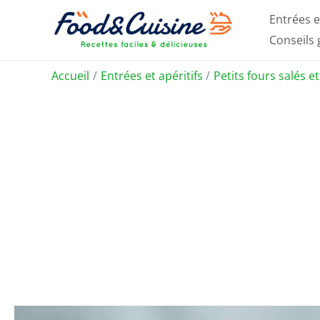
Aller
Entrées e
au
Conseils
contenu
Accueil
Entrées et apéritifs
Petits fours salés e