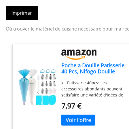
Imprimer
Où trouver le matériel de cuisine nécessaire pour ma rec
Poche a Douille Patisserie
40 Pcs, Nifogo Douille
Patisserie, Kit Patisserie,
kit Patisserie 40pcs: Les
Accessoire Patisserie,
accessoires abondants peuvent
Ustensiles à Pâtisserie
satisfaire une variété d'idées de
desserts. Comprend: 10
7,97 €
douilles, 20 poche a douille, 1
poche a douille en silicone, 2
coupleurs, 3 grattoir à pâte, 3
attaches de câble, 1 brosse, 1 E-