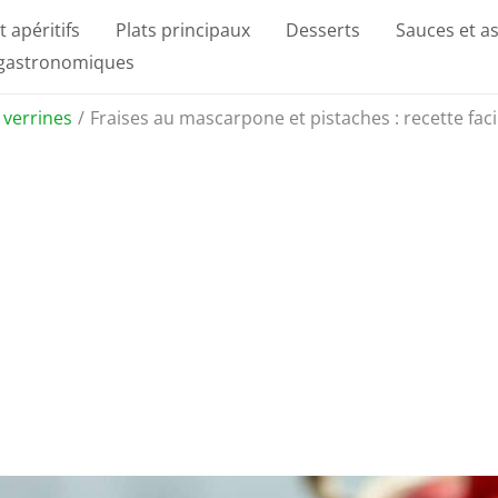
t apéritifs
Plats principaux
Desserts
Sauces et a
 gastronomiques
t verrines
Fraises au mascarpone et pistaches : recette faci