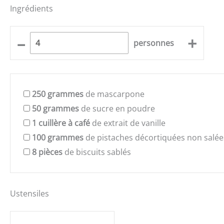
Ingrédients
–
+
personnes
250
grammes
de mascarpone
50
grammes
de sucre en poudre
1
cuillère à café
de extrait de vanille
100
grammes
de pistaches décortiquées non salée
8
pièces
de biscuits sablés
Ustensiles