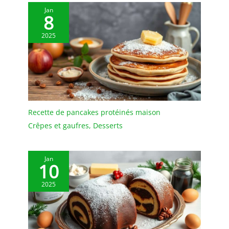
chocolat silicone est
Jan
8
facile à remplir, à lisser
et à ranger après
2025
utilisation. Que ce soit
comme moule tablette
chocolat, moule praline
ou moule silicone
pâtisserie, le lot de 2 aide
à préparer des portions
régulières et à présenter
Recette de pancakes protéinés maison
un chocolat Dubai
maison plus élégant.
Crêpes et gaufres
,
Desserts
Jan
10
2025