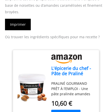
base de noisettes ou d’amandes caramélisées et finement
broyées.
Imprimer
Où trouver les ingrédients spécifiques pour ma recette ?
L'épicerie du chef -
Pâte de Praliné
Amandes Noisettes
PRALINÉ GOURMAND
200 g
PRÊT À l’EMPLOI - Une
pâte pralinée amandes
noisettes goûteuse et
10,60 €
onctueuse pour vos
pâtisseries. Spécialité