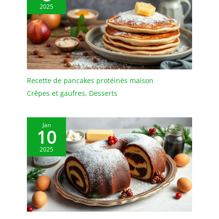
2025
pour les ménages
modernes Design anti-
fuite - chaque assiettes
porcelaine mesure 26 x
26 x 2 cm - idéal pour
servir des pâtes, des
salades ou des plats en
sauce. Le bord
Recette de pancakes protéinés maison
légèrement surélevé
Crêpes et gaufres
,
Desserts
empêche la vinaigrette,
la sauce ou les restes de
nourriture de s'écouler
Jan
10
Facile à entretenir &
empilable - nos assiettes
2025
en porcelaine sont
empilables pour un gain
de place et prennent peu
de place dans le placard
de la cuisine. La surface
lisse résiste aux rayures
et se nettoie facilement à