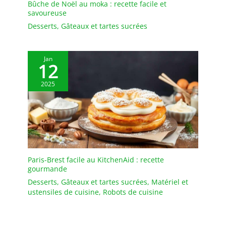
Bûche de Noël au moka : recette facile et
la main ou au lave-
savoureuse
vaisselle Cadeau parfait -
le set assiette émaillées
Desserts
,
Gâteaux et tartes sucrées
blanches est emballé de
manière incassable et
convient parfaitement
Jan
12
comme cadeau pour la
famille ou les amis - idéal
2025
pour les inaugurations,
les mariages, les fêtes de
famille ou les restaurants
Paris-Brest facile au KitchenAid : recette
gourmande
Desserts
,
Gâteaux et tartes sucrées
,
Matériel et
ustensiles de cuisine
,
Robots de cuisine