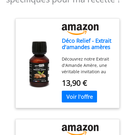
Déco Relief - Extrait
d'amandes amères
100ml
Découvrez notre Extrait
d'Amande Amère, une
véritable invitation au
voyage culinaire. Plongez
13,90 €
dans l’univers
authentique des arômes
avec cet extrait d’une
pureté exceptionnelle,
capturant toute la
richesse et la naturalité
de l'amande.
Contrairement aux
arômes naturels qui