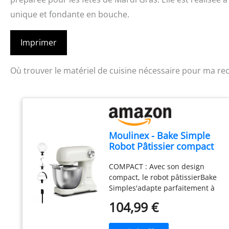
unique et fondante en bouche.
Imprimer
Où trouver le matériel de cuisine nécessaire pour ma rec
Moulinex - Bake Simple
Robot Pâtissier compact
fouet, batteur et crochet
COMPACT : Avec son design
compact, le robot pâtissierBake
Simples'adapte parfaitement à
toutes les cuisines - sataillen'est
104,99 €
pas plus grande qu'une feuille
de papier A4. FACILE À UTILISER