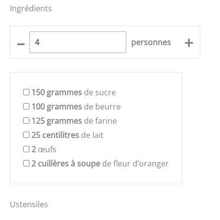
Ingrédients
–
+
personnes
150
grammes
de sucre
100
grammes
de beurre
125
grammes
de farine
25
centilitres
de lait
2
œufs
2
cuillères à soupe
de fleur d’oranger
Ustensiles