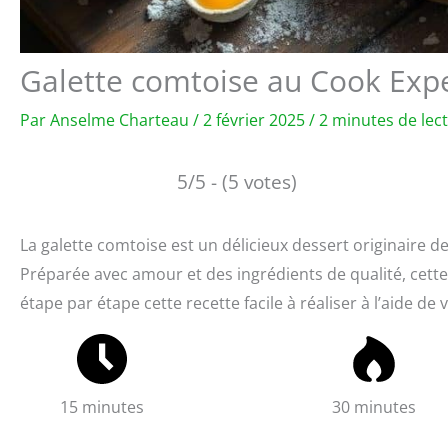
Galette comtoise au Cook Exper
Par
Anselme Charteau
/
2 février 2025
/
2 minutes de lec
5/5 - (5 votes)
La galette comtoise est un délicieux dessert originaire de
Préparée avec amour et des ingrédients de qualité, cette 
étape par étape cette recette facile à réaliser à l’aide 
15 minutes
30 minutes