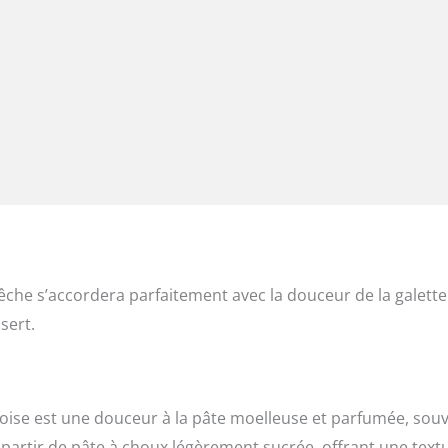
êche s’accordera parfaitement avec la douceur de la galette
sert.
mtoise est une douceur à la pâte moelleuse et parfumée, sou
à partir de pâte à choux légèrement sucrée, offrant une text