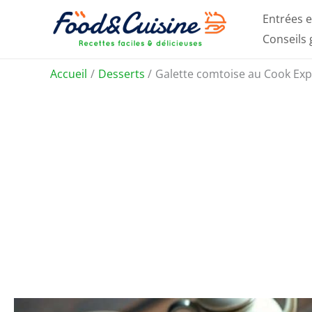
Aller
Entrées e
au
Conseils
contenu
Accueil
Desserts
Galette comtoise au Cook Exper