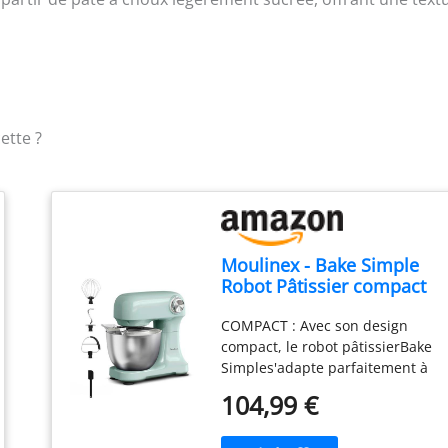
ette ?
Moulinex - Bake Simple
Robot Pâtissier compact
fouet, batteur et crochet
COMPACT : Avec son design
compact, le robot pâtissierBake
Simples'adapte parfaitement à
toutes les cuisines - sataillen'est
104,99 €
pas plus grande qu'une feuille
de papier A4. FACILE À UTILISER