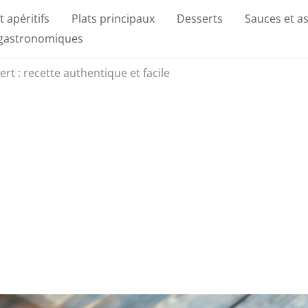
t apéritifs
Plats principaux
Desserts
Sauces et a
 gastronomiques
t : recette authentique et facile