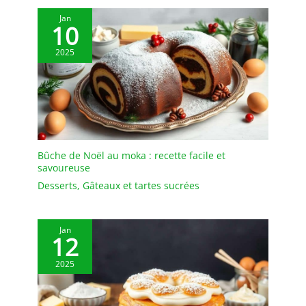
qualité et n'absorbe ni
les odeurs ni les taches.
Jan
10
Il peut être rincé avec un
peu de liquide vaisselle
2025
et d'eau et est très facile
à entretenir. Afin de
prolonger sa durée de
vie, il est recommandé de
ne pas le nettoyer au
lave-vaisselle. Après le
nettoyage, il doit être
Bûche de Noël au moka : recette facile et
séché afin de le garder
savoureuse
au sec. ✔[Remarque
Desserts
,
Gâteaux et tartes sucrées
importante] : si vous
rencontrez des
difficultés, n'hésitez pas
à nous contacter. Nous
Jan
12
vous répondrons dans
les 24 heures.
2025