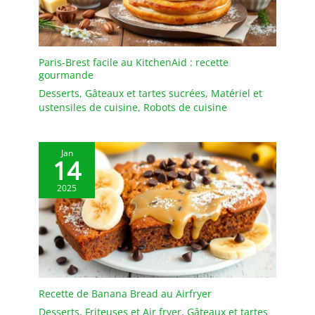
Paris-Brest facile au KitchenAid : recette
gourmande
Desserts
,
Gâteaux et tartes sucrées
,
Matériel et
ustensiles de cuisine
,
Robots de cuisine
Jan
14
2025
Recette de Banana Bread au Airfryer
Desserts
,
Friteuses et Air fryer
,
Gâteaux et tartes