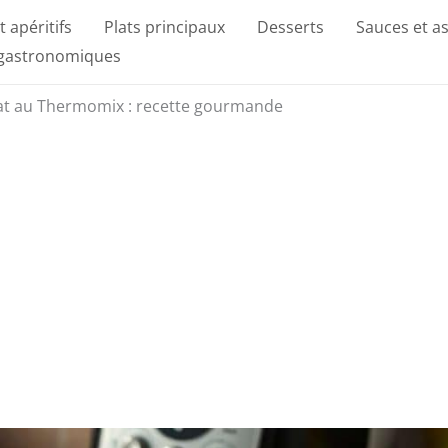
t apéritifs
Plats principaux
Desserts
Sauces et a
 gastronomiques
lat au Thermomix : recette gourmande