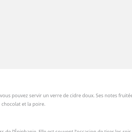
vous pouvez servir un verre de cidre doux. Ses notes fruité
chocolat et la poire.
s de l’Épiphanie. Elle est souvent l’occasion de tirer les rois