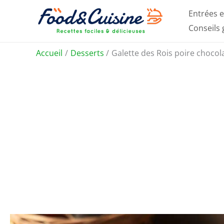
Aller
Entrées e
au
Conseils
contenu
Accueil
Desserts
Galette des Rois poire choco