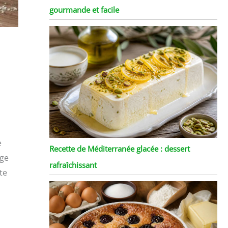
gourmande et facile
e
Recette de Méditerranée glacée : dessert
age
rafraîchissant
te