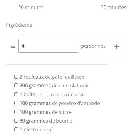
20 minutes
30 minutes
Ingrédients
–
+
personnes
2
rouleaux
de pâte feuilletée
200
grammes
de chocolat noir
1
boîte
de poire en conserve
100
grammes
de poudre d’amande
100
grammes
de sucre
80
grammes
de beurre
1
pièce
de œuf