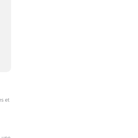
es et
, une