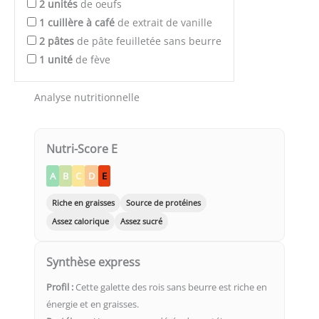
2
unités
de oeufs
1
cuillère à café
de extrait de vanille
2
pâtes
de pâte feuilletée sans beurre
1
unité
de fève
Analyse nutritionnelle
Nutri-Score E
A
B
C
D
E
Riche en graisses
Source de protéines
Assez calorique
Assez sucré
Synthèse express
Profil :
Cette galette des rois sans beurre est riche en
énergie et en graisses.