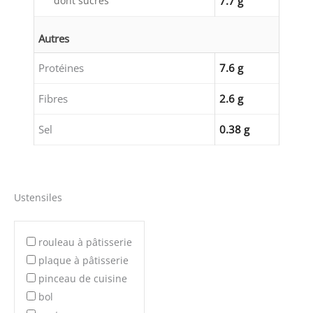
dont sucres
7.7 g
Autres
Protéines
7.6 g
Fibres
2.6 g
Sel
0.38 g
Ustensiles
rouleau à pâtisserie
plaque à pâtisserie
pinceau de cuisine
bol