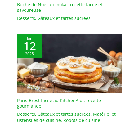
les plateaux arrivent
Bûche de Noël au moka : recette facile et
cassés
savoureuse
Desserts
,
Gâteaux et tartes sucrées
Jan
12
2025
Paris-Brest facile au KitchenAid : recette
gourmande
Desserts
,
Gâteaux et tartes sucrées
,
Matériel et
ustensiles de cuisine
,
Robots de cuisine