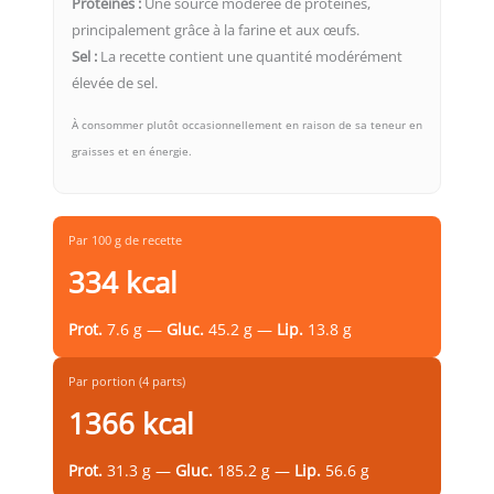
Protéines :
Une source modérée de protéines,
principalement grâce à la farine et aux œufs.
Sel :
La recette contient une quantité modérément
élevée de sel.
À consommer plutôt occasionnellement en raison de sa teneur en
graisses et en énergie.
Par 100 g de recette
334 kcal
Prot.
7.6 g —
Gluc.
45.2 g —
Lip.
13.8 g
Par portion (4 parts)
1366 kcal
Prot.
31.3 g —
Gluc.
185.2 g —
Lip.
56.6 g