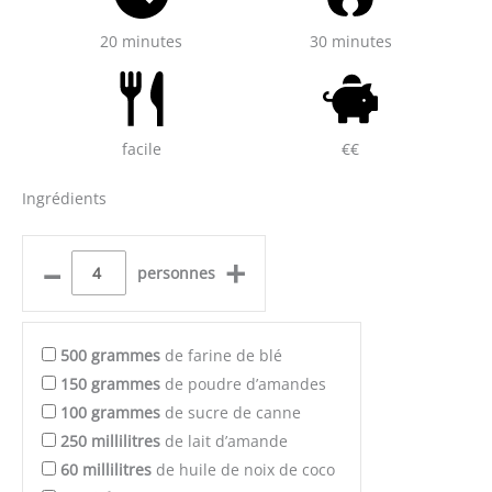
20 minutes
30 minutes
facile
€€
Ingrédients
–
+
personnes
500
grammes
de farine de blé
150
grammes
de poudre d’amandes
100
grammes
de sucre de canne
250
millilitres
de lait d’amande
60
millilitres
de huile de noix de coco