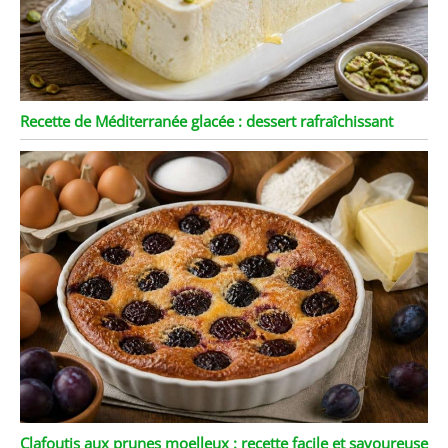
Recette de Méditerranée glacée : dessert rafraîchissant
Clafoutis aux prunes moelleux : recette facile et savoureuse