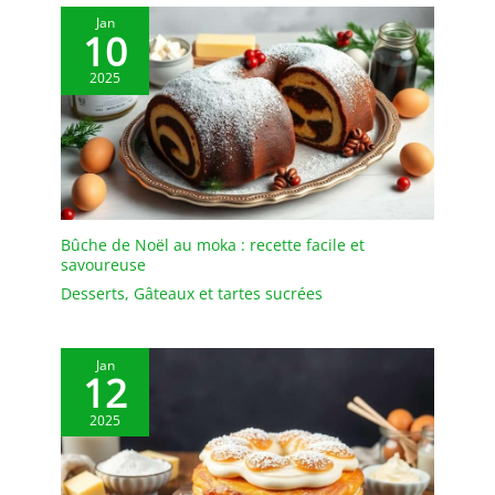
Jan
10
2025
Bûche de Noël au moka : recette facile et
savoureuse
Desserts
,
Gâteaux et tartes sucrées
Jan
12
2025