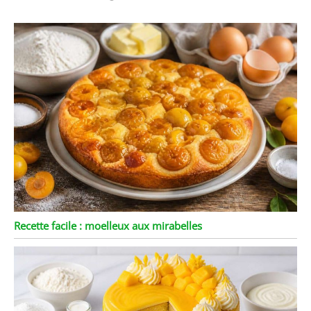
occasions ☞☞☞ BON
APPÉTIT: Toute notre
vaisselle en porcelaine a
subi un processus de
production complet et
n'aura pas d'odeur
particulière. S'il y a une
légère odeur de la boîte
lorsque l'emballage est
ouvert, vous pouvez
placer les produits au
soleil pendant dix à vingt
minutes. La porcelaine
de haute qualité
n'affectera pas Le goût de
la nourriture elle-même,
Recette facile : moelleux aux mirabelles
vous pouvez également
utiliser ses propres
caractéristiques pour
rendre la nourriture plus
délicieuse. MALACASA
vous souhaite un bon