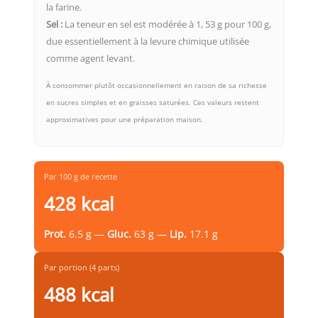
la farine.
Sel :
La teneur en sel est modérée à 1, 53 g pour 100 g,
due essentiellement à la levure chimique utilisée
comme agent levant.
À consommer plutôt occasionnellement en raison de sa richesse
en sucres simples et en graisses saturées. Ces valeurs restent
approximatives pour une préparation maison.
Par 100 g de recette
428 kcal
Prot.
6.5 g —
Gluc.
63 g —
Lip.
17.1 g
Par portion (4 parts)
488 kcal