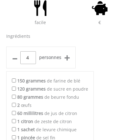
facile
€
Ingrédients
–
+
personnes
150
grammes
de farine de blé
120
grammes
de sucre en poudre
80
grammes
de beurre fondu
2
œufs
60
millilitres
de jus de citron
1
citron
de zeste de citron
1
sachet
de levure chimique
1
pincée
de sel fin