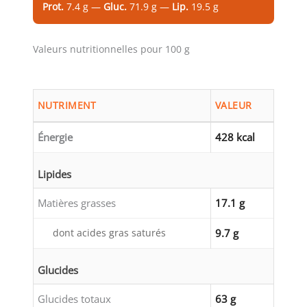
Prot.
7.4 g —
Gluc.
71.9 g —
Lip.
19.5 g
Valeurs nutritionnelles pour 100 g
NUTRIMENT
VALEUR
Énergie
428 kcal
Lipides
Matières grasses
17.1 g
dont acides gras saturés
9.7 g
Glucides
Glucides totaux
63 g