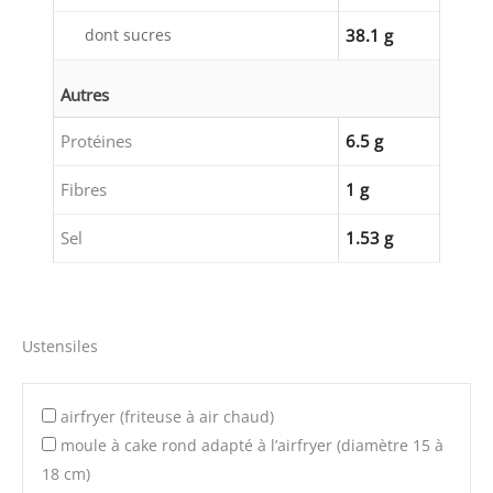
dont sucres
38.1 g
Autres
Protéines
6.5 g
Fibres
1 g
Sel
1.53 g
Ustensiles
airfryer (friteuse à air chaud)
moule à cake rond adapté à l’airfryer (diamètre 15 à
18 cm)