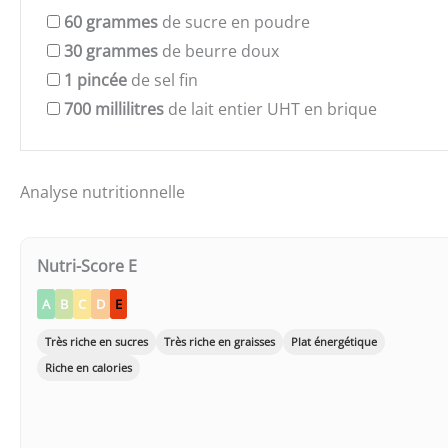
60
grammes
de sucre en poudre
30
grammes
de beurre doux
1
pincée
de sel fin
700
millilitres
de lait entier UHT en brique
Analyse nutritionnelle
Nutri-Score E
A
B
C
D
E
Très riche en sucres
Très riche en graisses
Plat énergétique
Riche en calories