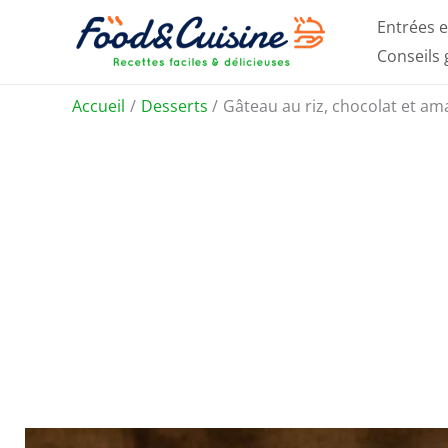
Aller
Entrées e
au
Conseils
contenu
Accueil
Desserts
Gâteau au riz, chocolat et a