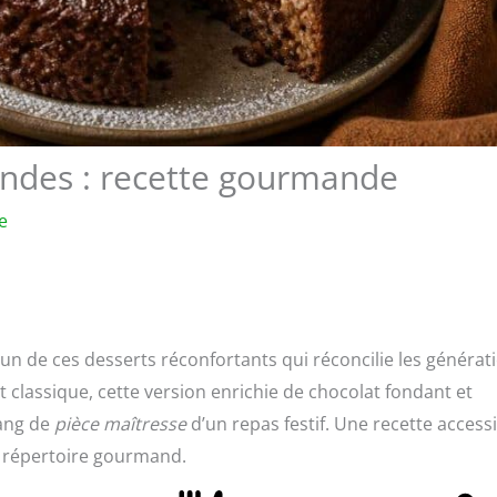
andes : recette gourmande
e
n de ces desserts réconfortants qui réconcilie les générat
t classique, cette version enrichie de chocolat fondant et
rang de
pièce maîtresse
d’un repas festif. Une recette accessi
e répertoire gourmand.