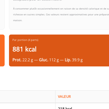
À consommer plutôt occasionnellement en raison de sa densité calorique et de s
richesse en sucres simples. Ces valeurs restent approximatives pour une prépara
maison.
Par portion (4 parts)
881 kcal
Prot.
22.2 g —
Gluc.
112 g —
Lip.
39.9 g
VALEUR
218 kcal