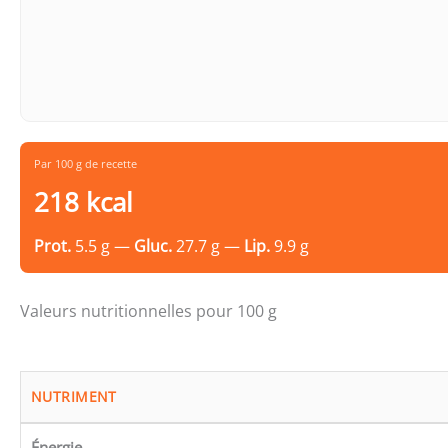
Par 100 g de recette
218 kcal
Prot.
5.5 g —
Gluc.
27.7 g —
Lip.
9.9 g
Valeurs nutritionnelles pour 100 g
NUTRIMENT
Énergie