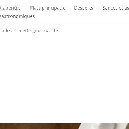
t apéritifs
Plats principaux
Desserts
Sauces et a
 gastronomiques
mandes : recette gourmande