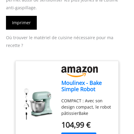
anti-gaspillage.
Imprimer
Où trouver le matériel de cuisine nécessaire pour ma
recette ?
Moulinex - Bake
Simple Robot
Pâtissier compact
COMPACT : Avec son
fouet, batteur et
design compact, le robot
crochet
pâtissierBake
Simples'adapte
104,99 €
parfaitement à toutes les
cuisines - sataillen'est