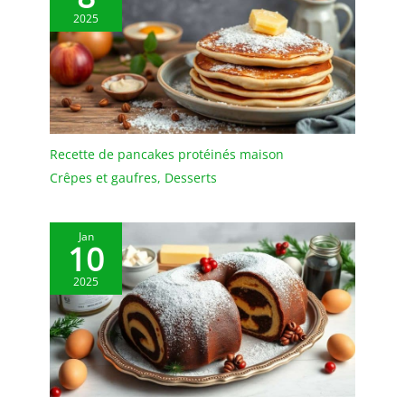
comme pièce maîtresse
antidérapants
2025
au milieu de la table
Recette de pancakes protéinés maison
Crêpes et gaufres
,
Desserts
Jan
10
2025