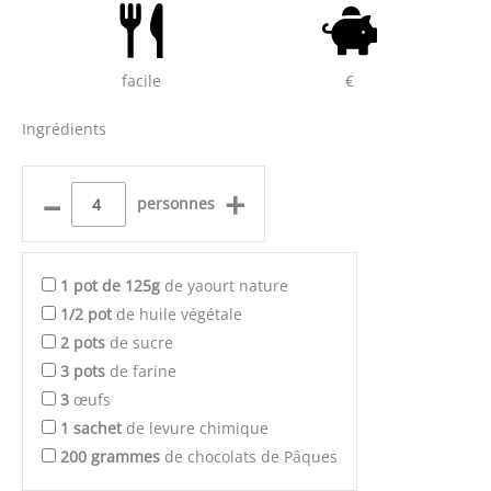
facile
€
Ingrédients
–
+
personnes
1
pot de 125g
de yaourt nature
1/2
pot
de huile végétale
2
pots
de sucre
3
pots
de farine
3
œufs
1
sachet
de levure chimique
200
grammes
de chocolats de Pâques