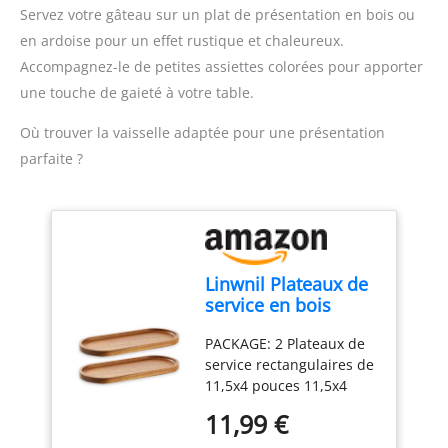
et une fonction
comptoir au placard.
Servez votre gâteau sur un plat de présentation en bois ou
pulsepour répondre à
RÉPARABLE PENDANT 15
en ardoise pour un effet rustique et chaleureux.
tous vos besoins en
ANS À UN PRIX
Accompagnez-le de petites assiettes colorées pour apporter
matière de pâtisserie.
RAISONNABLE : Nous
S'ADAPTE ATOUS VOS
vous recommandons de
une touche de gaieté à votre table.
BESOINS EN PÂTISSERIE :
faire réparer votre
3 outils essentiels - un
Où trouver la vaisselle adaptée pour une présentation
produit dans notre
fouet pour les œufs, un
réseau de 6 200 centres
parfaite ?
batteur pour les gâteaux
de réparation dans le
et un crochet pétrinpour
monde entier pour qu'il
les brioches et les pâtes
dure plus longtemps.
brisées. FACILE À
RANGER : Sa taille
compacte facilite le
Linwnil Plateaux de
rangement - idéal pour
service en bois
toute cuisine, du
29x10 cm Assiettes
comptoir au placard.
PACKAGE: 2 Plateaux de
ovales en bois pour
RÉPARABLE PENDANT 15
service rectangulaires de
charcuterie,
ANS À UN PRIX
11,5x4 pouces 11,5x4
fromage, dîner -
RAISONNABLE : Nous
pouces Superbe artisanat
Plateaux de service
11,99 €
vous recommandons de
haut de gamme : fait à la
en bois pour
faire réparer votre