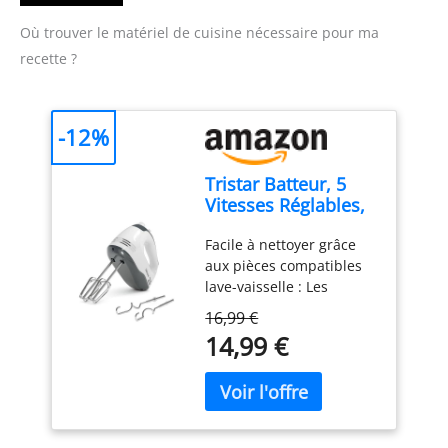
Où trouver le matériel de cuisine nécessaire pour ma
recette ?
-12%
Tristar Batteur, 5
Vitesses Réglables,
200W, Design
Facile à nettoyer grâce
Ergonomique,
aux pièces compatibles
Fouets et Crochets
lave-vaisselle : Les
Inox, Pièces
accessoires en acier
Compatibles Lave-
16,99 €
inoxydable, comme les
Vaisselle, Sans BPA,
14,99 €
crochets et fouets, sont
Compact et
détachables et lavables
Pratique, Avec
au lave-vaisselle pour un
Bouton Éjecteur,
entretien facile. Puissant
MX-4203
moteur de 200W pour