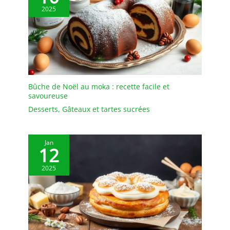
vous pouvez donc
2025
l'utiliser sans hésitation.
Le présentoir à gâteaux
est transparent et
élégant, léger et facile à
transporter, et sûr à
utiliser. Il est idéal
comme cadeau de
Bûche de Noël au moka : recette facile et
bienvenue pour vos amis
savoureuse
et voisins, comme cadeau
Desserts
,
Gâteaux et tartes sucrées
de fiançailles ou comme
cadeau d'anniversaire.
✔[Facile à nettoyer] : le
Jan
12
présentoir à gâteaux est
fabriqué dans un
2025
matériau de haute
qualité et n'absorbe ni
les odeurs ni les taches.
Il peut être rincé avec un
peu de liquide vaisselle
et d'eau et est très facile