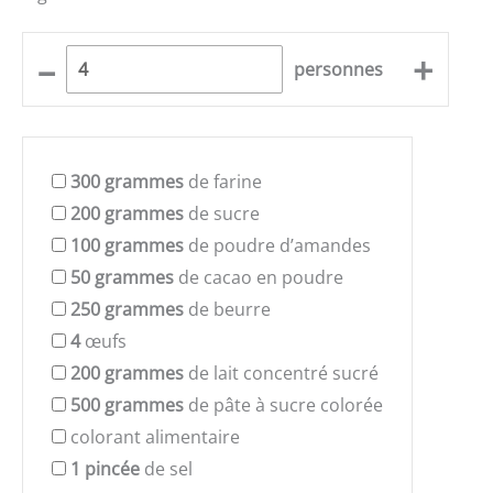
–
+
personnes
300
grammes
de farine
200
grammes
de sucre
100
grammes
de poudre d’amandes
50
grammes
de cacao en poudre
250
grammes
de beurre
4
œufs
200
grammes
de lait concentré sucré
500
grammes
de pâte à sucre colorée
colorant alimentaire
1
pincée
de sel