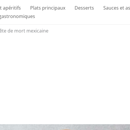
t apéritifs
Plats principaux
Desserts
Sauces et a
 gastronomiques
tête de mort mexicaine