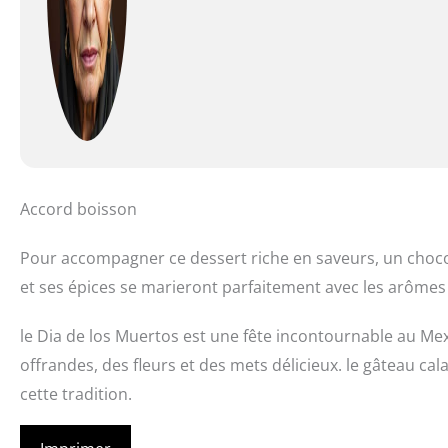
Accord boisson
Pour accompagner ce dessert riche en saveurs, un chocola
et ses épices se marieront parfaitement avec les arômes
le Dia de los Muertos est une fête incontournable au Me
offrandes, des fleurs et des mets délicieux. le gâteau c
cette tradition.