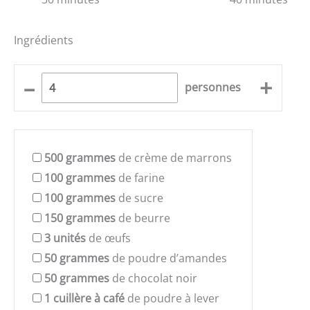
Ingrédients
–
+
personnes
500
grammes
de crème de marrons
100
grammes
de farine
100
grammes
de sucre
150
grammes
de beurre
3
unités
de œufs
50
grammes
de poudre d’amandes
50
grammes
de chocolat noir
1
cuillère à café
de poudre à lever