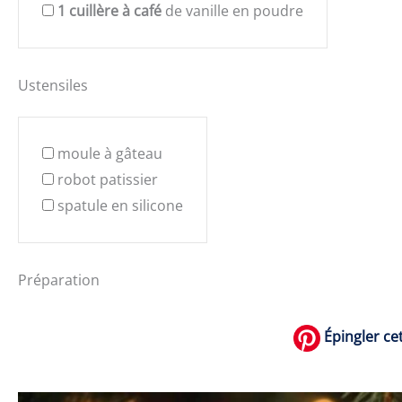
1
cuillère à café
de vanille en poudre
Ustensiles
moule à gâteau
robot patissier
spatule en silicone
Préparation
Épingler cet