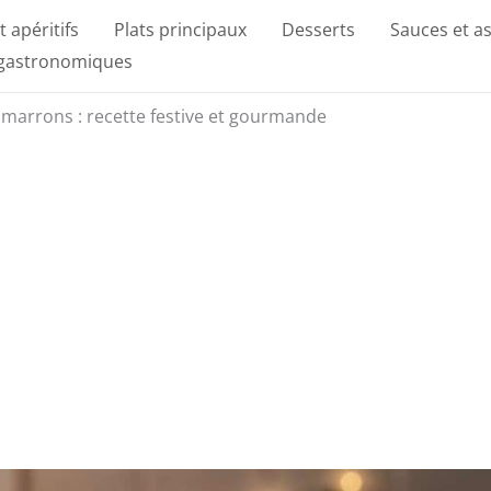
t apéritifs
Plats principaux
Desserts
Sauces et a
 gastronomiques
 marrons : recette festive et gourmande