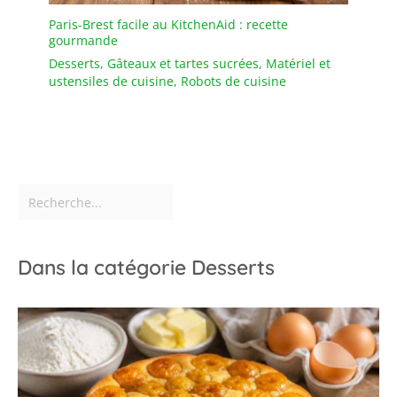
le style. Pour maintenir le
Paris-Brest facile au KitchenAid : recette
bord doré élégant, il
gourmande
suffit de laver ces
Desserts
,
Gâteaux et tartes sucrées
,
Matériel et
assiettes à la main,
ustensiles de cuisine
,
Robots de cuisine
assurant qu'elles
continuent de briller et
d'élever votre décoration
de table pour de
nombreux
rassemblements à venir.
Dans la catégorie Desserts