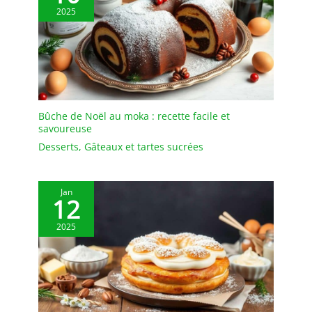
fêtes dans le jardin.
2025
DESIGN CARRÉ
CONTEMPORAIN:
Adoptez l'esthétique
moderne avec notre
design carré qui ajoute
une touche de
sophistication à vos
Bûche de Noël au moka : recette facile et
décorations de table. Les
savoureuse
lignes nettes et épurées
Desserts
,
Gâteaux et tartes sucrées
des assiettes
réutilisables offrent un
fond esthétiquement
Jan
plaisant pour vos
12
créations culinaires.
RÉUTILISABLE & FACILE À
2025
NETTOYER: Nous
comprenons l'importance
de la durabilité, c'est
pourquoi nos assiettes
sont conçues pour être
réutilisées sans sacrifier