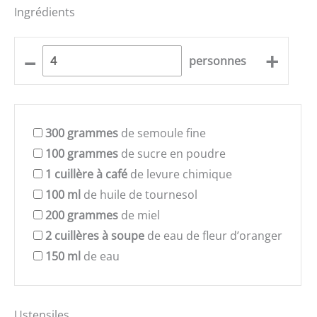
Ingrédients
–
+
personnes
300
grammes
de semoule fine
100
grammes
de sucre en poudre
1
cuillère à café
de levure chimique
100
ml
de huile de tournesol
200
grammes
de miel
2
cuillères à soupe
de eau de fleur d’oranger
150
ml
de eau
Ustensiles