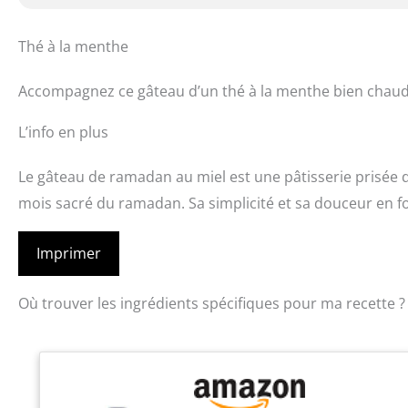
Thé à la menthe
Accompagnez ce gâteau d’un thé à la menthe bien chaud 
L’info en plus
Le gâteau de ramadan au miel est une pâtisserie pris
mois sacré du ramadan. Sa simplicité et sa douceur en f
Imprimer
Où trouver les ingrédients spécifiques pour ma recette ?