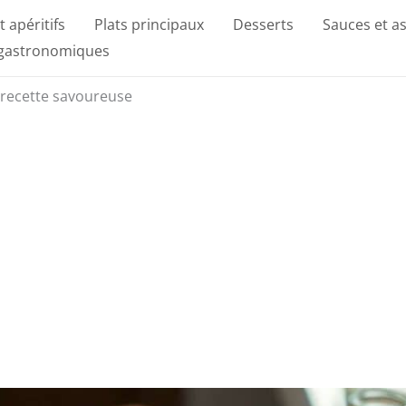
t apéritifs
Plats principaux
Desserts
Sauces et a
 gastronomiques
 recette savoureuse