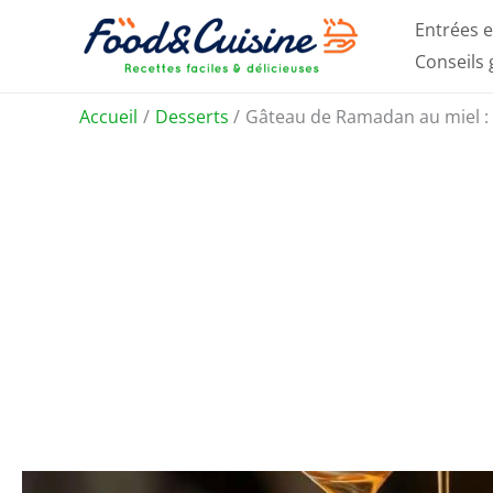
Aller
Entrées e
au
Conseils
contenu
Accueil
Desserts
Gâteau de Ramadan au miel :