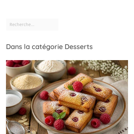
au sec. ✔[Remarque
importante] : si vous
rencontrez des
difficultés, n'hésitez pas
à nous contacter. Nous
vous répondrons dans
les 24 heures.
Dans la catégorie Desserts