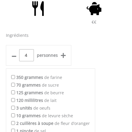
€€
Ingrédients
–
+
personnes
350
grammes
de farine
70
grammes
de sucre
125
grammes
de beurre
120
millilitres
de lait
3
unités
de oeufs
10
grammes
de levure sèche
2
cuillères à soupe
de fleur d’oranger
1
pincée
de sel