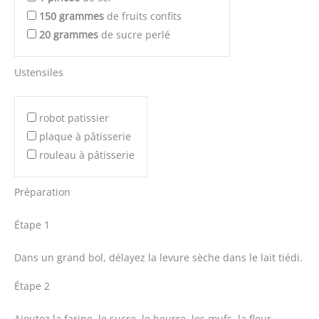
150
grammes
de fruits confits
20
grammes
de sucre perlé
Ustensiles
robot patissier
plaque à pâtisserie
rouleau à pâtisserie
Préparation
Étape 1
Dans un grand bol, délayez la levure sèche dans le lait tiédi.
Étape 2
Ajoutez la farine, le sucre, le beurre, les œufs, la fleur