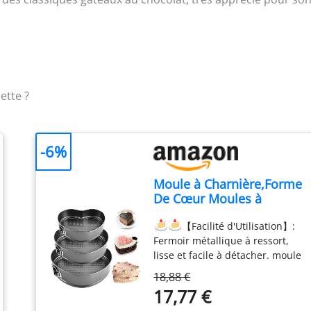
ette ?
-6%
Moule à Charnière,Forme
De Cœur Moules à
Charnière,Moule à Gâteau
【Facilité d'Utilisation】:
Amovible à Base De
Fermoir métallique à ressort,
Ressort Antiadhésif
lisse et facile à détacher. moule
,Moule à Gâteau Couleur
gateau assure une étanchéité
Noire à Fond Plat,Pour La
18,88 €
parfaite et ne rouille ni ne se
Cuisson Gâteau Et
17,77 €
corrode avec le temps. Les côtés
Quiches (20/22/24cm)