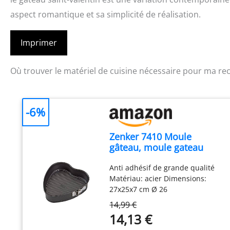
aspect romantique et sa simplicité de réalisation.
Imprimer
Où trouver le matériel de cuisine nécessaire pour ma rec
-6%
Zenker 7410 Moule
gâteau, moule gateau
coeur, moule coeur,
Anti adhésif de grande qualité
moule a patisserie, moule
Matériau: acier Dimensions:
charniere, moule en
27x25x7 cm Ø 26
coeur, moule en forme de
coeur, moule gâteau
14,99 €
coeur, Acier, 27 x 25 cm
14,13 €