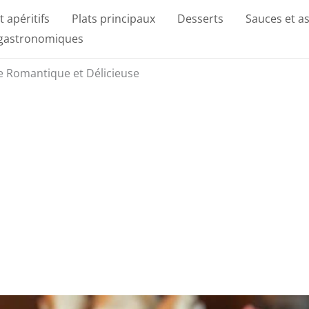
t apéritifs
Plats principaux
Desserts
Sauces et a
 gastronomiques
te Romantique et Délicieuse