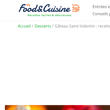
Aller
Entrées e
au
Conseils
contenu
Accueil
Desserts
Gâteau Saint-Valentin : recet