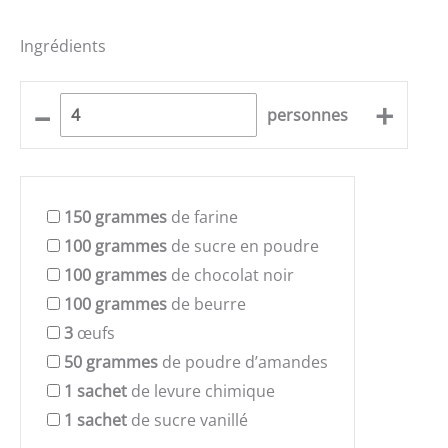
Ingrédients
–
+
personnes
150
grammes
de farine
100
grammes
de sucre en poudre
100
grammes
de chocolat noir
100
grammes
de beurre
3
œufs
50
grammes
de poudre d’amandes
1
sachet
de levure chimique
1
sachet
de sucre vanillé