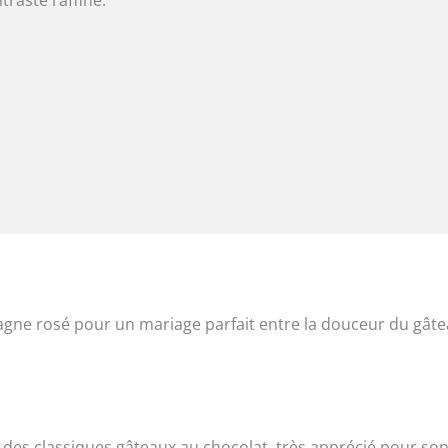
gne rosé pour un mariage parfait entre la douceur du gât
 des classiques gâteaux au chocolat, très apprécié pour so