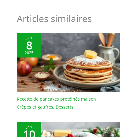
grande commodité au
quotidien.
Articles similaires
Jan
8
2025
Recette de pancakes protéinés maison
Crêpes et gaufres
,
Desserts
Jan
10