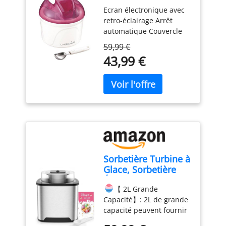
Ecran LCD Cuve 1,5
Ecran électronique avec
L Framboise
retro-éclairage Arrêt
automatique Couvercle
transparent avec
59,99 €
ouverture Cuve
43,99 €
réfrigérante - contenance
1,5L Couvercle de
stockage Cuillère à glace
en inox Couleur:
Framboise Puissance: 12
W
Sorbetière Turbine à
Glace, Sorbetière
Électrique, Machine
【 2L Grande
à Glace en Acier
Capacité】: 2L de grande
Inoxydable, 2L
capacité peuvent fournir
Machines à Glace et
suffisamment de crème
Sorbetière pour