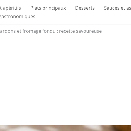
t apéritifs
Plats principaux
Desserts
Sauces et a
 gastronomiques
lardons et fromage fondu : recette savoureuse