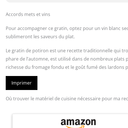
Accords mets et vins
Pour accompagner ce gratin, optez pour un vin blanc se
sublimeront les saveurs du plat.
Le gratin de potiron est une recette traditionnelle qui tr
phare de l’automne, est utilisé dans de nombreux plats p
richesse du fromage fondu et le goût fumé des lardons 
Imprimer
Où trouver le matériel de cuisine nécessaire pour ma rec