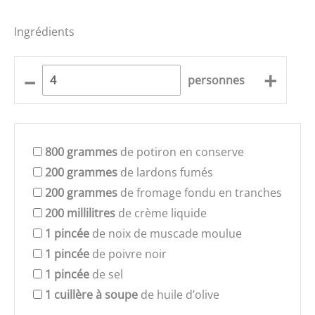
Ingrédients
–
+
personnes
800
grammes
de potiron en conserve
200
grammes
de lardons fumés
200
grammes
de fromage fondu en tranches
200
millilitres
de crème liquide
1
pincée
de noix de muscade moulue
1
pincée
de poivre noir
1
pincée
de sel
1
cuillère à soupe
de huile d’olive