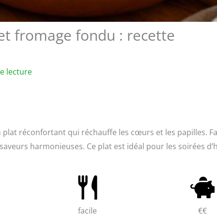
et fromage fondu : recette
e lecture
plat réconfortant qui réchauffe les cœurs et les papilles. Fa
 saveurs harmonieuses. Ce plat est idéal pour les soirées d’h
facile
€€