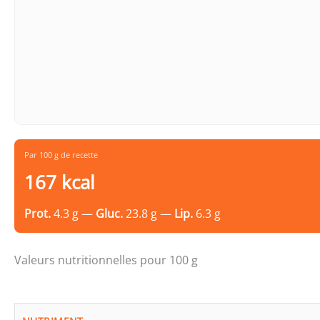
Par 100 g de recette
167 kcal
Prot.
4.3 g —
Gluc.
23.8 g —
Lip.
6.3 g
Valeurs nutritionnelles pour 100 g