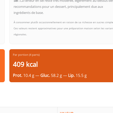
Sel :
La teneur en sel reste très modérée, légèrement au-dessus de
recommandations pour un dessert, principalement due aux
ingrédients de base.
À consommer plutôt occasionnellement en raison de sa richesse en sucres simple
Ces valeurs restent approximatives pour une préparation maison selon les varian
régionales.
Par portion (4 parts)
409 kcal
Prot.
10.4 g —
Gluc.
58.2 g —
Lip.
15.5 g