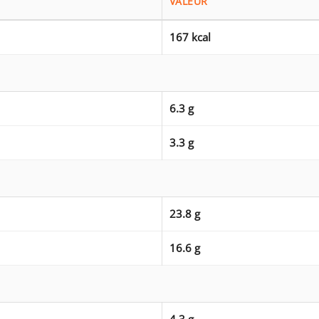
VALEUR
167 kcal
6.3 g
3.3 g
23.8 g
16.6 g
4.3 g