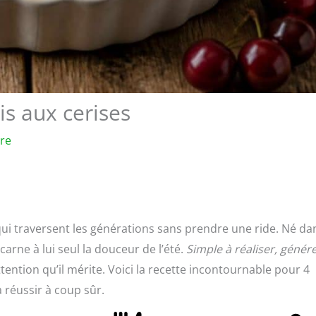
is aux cerises
ure
qui traversent les générations sans prendre une ride. Né da
arne à lui seul la douceur de l’été.
Simple à réaliser, génér
ttention qu’il mérite. Voici la recette incontournable pour 4
 réussir à coup sûr.