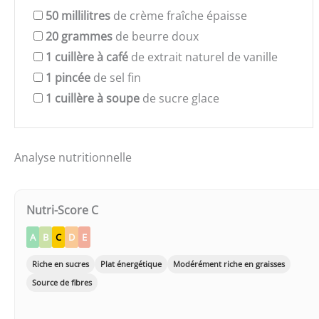
50
millilitres
de crème fraîche épaisse
20
grammes
de beurre doux
1
cuillère à café
de extrait naturel de vanille
1
pincée
de sel fin
1
cuillère à soupe
de sucre glace
Analyse nutritionnelle
Nutri-Score C
A
B
C
D
E
Riche en sucres
Plat énergétique
Modérément riche en graisses
Source de fibres