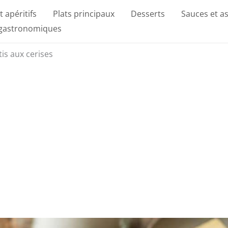
t apéritifs
Plats principaux
Desserts
Sauces et a
 gastronomiques
tis aux cerises