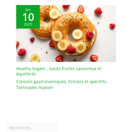
renverser et de salir la
bouteille. La grande
Jan
10
ouverture de la bouteille
permet de nettoyer
2025
facilement l'intérieur des
bocaux de stockage avec
des couvercles en bois.
Healthy bagels : toasts fruités savoureux et
équilibrés
Conseils gastronomiques
,
Entrées et apéritifs
,
Tartinades maison