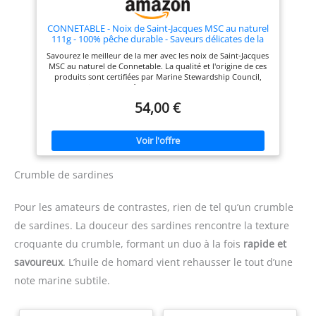
CONNETABLE - Noix de Saint-Jacques MSC au naturel
111g - 100% pêche durable - Saveurs délicates de la
mer - Prêtes à déguster - Conservées avec soin. - Lot
Savourez le meilleur de la mer avec les noix de Saint-Jacques
De 3 - Vendu Par Lot
MSC au naturel de Connetable. La qualité et l'origine de ces
produits sont certifiées par Marine Stewardship Council,
garantissant une pêche durable et respectueuse de
l'environnement. Profitez d'une saveur intense et délicate
54,00 €
grâce à cette conserve de noix de Saint-Jacques au naturel.
Connetable apporte une attention particulière à la sélection
des ingrédients pour vous offrir une expérience gustative
savoureuse et raffinée. Confectionné en France par une
entreprise familiale depuis 1853, ce produit vous assure
qualité, authenticité et tradition. Cette conserve de noix de
Saint-Jacques est idéale pour la réalisation de vos entrées et
Crumble de sardines
plats cuisinés. Facile et rapide à préparer, elle est un
véritable allié pour des repas savoureux et réussis.
Connetable, c'est l'assurance de produits de qualité, de
Pour les amateurs de contrastes, rien de tel qu’un crumble
recettes savoureuses et de valeurs éthiques. En achetant ce
de sardines. La douceur des sardines rencontre la texture
produit, vous soutenez une entreprise qui s'engage pour
une pêche durable et responsable.
croquante du crumble, formant un duo à la fois
rapide et
savoureux
. L’huile de homard vient rehausser le tout d’une
note marine subtile.