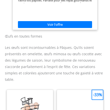
ravira vos papilles. Parfaite pour des repas gourmands et
raffinés. Marque AGNEAU. ALLERGÈNES: FABRIQUÉ DANS UN
ATELIER SUSCEPTIBLE D'UTILISER : LAIT, SOJA, GLUTEN.
DÉSIGNATION LÉGALE DU PRODUIT: Gigot *** Tranche de
gigot sans os
Œufs en toutes formes
Les œufs sont incontournables à Pâques. Qu’ils soient
présentés en omelette, œufs mimosa ou œufs cocotte avec
des légumes de saison, leur symbolisme de renouveau
s’accorde parfaitement à l’esprit de fête. Ces variations
simples et colorées ajouteront une touche de gaieté à votre
table.
-33%