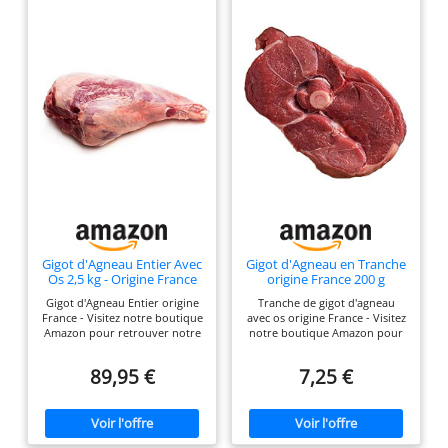
Gigot d'Agneau Entier Avec
Gigot d'Agneau en Tranche
Os 2,5 kg - Origine France
origine France 200 g
Gigot d'Agneau Entier origine
Tranche de gigot d'agneau
France - Visitez notre boutique
avec os origine France - Visitez
Amazon pour retrouver notre
notre boutique Amazon pour
offre de produits frais Gigot
retrouver notre offre de
d'Agneau avec os de 2,5 kg -
produits frais Gigot d'agneau
89,95 €
7,25 €
Convient pour 6 à 8 personnes
en tranche de 200 g - Expédiée
Viande d'agneau tendre de
sous vide Viande d'Agneau de
qualité supérieure - Agneaux
qualité - Agneaux issus
nés et élevés en France Pièce
d'élevage français A conserver
de gigot d'agneau expédiée
au réfrigérateur à réception