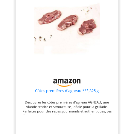
à réception entre 4 et 6 jours
Livraison par Chronofresh
garantissant le respect de la
chaine du froid
Côtes premières d'agneau ***,325 g
Découvrez les côtes premières d'agneau AGNEAU, une
viande tendre et savoureuse, idéale pour la grillade.
Parfaites pour des repas gourmands et authentiques, ces
côtes offrent une expérience culinaire raffinée et pleine de
goût. Appréciez la qualité et la délicatesse de l'agneau à
chaque bouchée. ALLERGÈNES: FABRIQUÉ DANS UN ATELIER
SUSCEPTIBLE D'UTILISER : LAIT, SOJA, GLUTEN DÉSIGNATION
LÉGALE DU PRODUIT: Côtes d'agneau ***