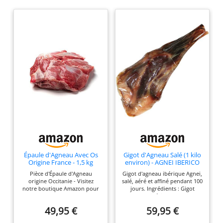
Épaule d'Agneau Avec Os
Gigot d'Agneau Salé (1 kilo
Origine France - 1,5 kg
environ) - AGNEI IBERICO
Pièce d'Épaule d'Agneau
Gigot d'agneau ibérique Agnei,
origine Occitanie - Visitez
salé, aéré et affiné pendant 100
notre boutique Amazon pour
jours. Ingrédients : Gigot
retrouver notre offre de
d'agneau ibérique Agnei, sel,
produits frais Épaule d'Agneau
sucre, conservateurs (E252) et
49,95 €
59,95 €
1,5 kg avec os - Convient pour
(E250) et correcteur d'acidité
4 à 6 personnes Viande
(E-331iii) Emballé sous vide NE