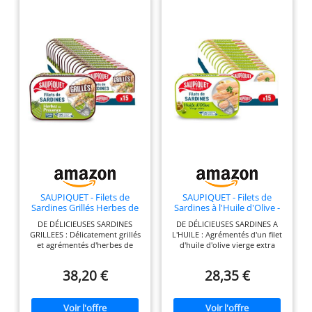
SAUPIQUET - Filets de
SAUPIQUET - Filets de
Sardines Grillés Herbes de
Sardines à l'Huile d'Olive -
Provence - 15 Conserves
15 Conserves
DE DÉLICIEUSES SARDINES
DE DÉLICIEUSES SARDINES A
GRILLEES : Délicatement grillés
L'HUILE : Agrémentés d'un filet
et agrémentés d'herbes de
d'huile d'olive vierge extra
provence, ces filets de sardines
pour un poisson toujours plus
sans arêtes peuvent être
savoureux, ces filets de
38,20 €
28,35 €
dégustés tels quels ou
sardines sans arêtes peuvent
accompagner vos plats chauds
être dégustés tels quels ou
ou froids. DES FILETS
accompagner vos plats chauds
SOIGNEUSEMENT PRÉPARÉS :
ou froids. DES FILETS