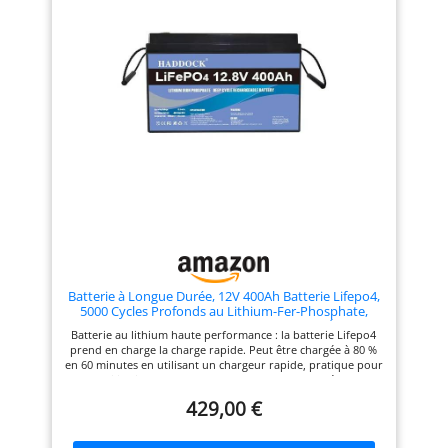
Batterie à Longue Durée, 12V 400Ah Batterie Lifepo4,
5000 Cycles Profonds au Lithium-Fer-Phosphate,
Convient pour les Systèmes de Stockage d'Énergie,
Batterie au lithium haute performance : la batterie Lifepo4
Installations Photovoltaïques, Camping en Plein
prend en charge la charge rapide. Peut être chargée à 80 %
en 60 minutes en utilisant un chargeur rapide, pratique pour
une utilisation en cas d'urgence. La courant de décharge
maximale supportée par la batterie est de 400 A et la courant
429,00 €
de décharge instantanée est de 800 A (5 S). Même dans un
environnement à basse température de -20 °C, la batterie
offre de bonnes performances de décharge et de maintien