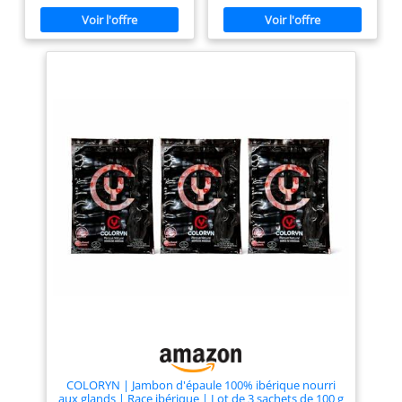
d'Agneau Française de qualité
CONTIENT PAS d'allergènes.
supérieure - Agneaux nés et
élevés en plein air dans les
monts de Lacaune en région
Occitanie et nourris sans OGM
Épaule d'Agneau expédiée
sous vide A conserver au
réfrigérateur à réception DLC
à réception entre 4 et 6 jours
Livraison par Chronofresh
garantissant le respect de la
chaine du froid
COLORYN | Jambon d'épaule 100% ibérique nourri
aux glands | Race ibérique | Lot de 3 sachets de 100 g