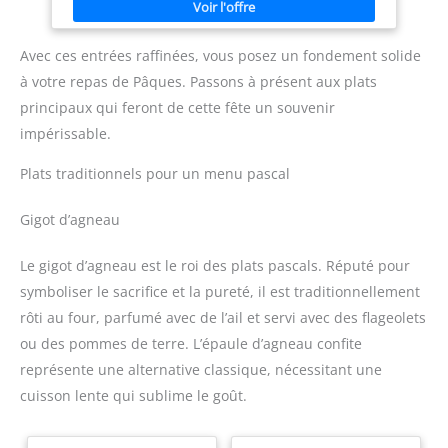
de la capacité. Longue durée de vie et légèreté : les batteries
au plomb ont une durée de vie de 300 à 500 cycles (de 2 à 3
ans), tandis que les batteries au lithium fer phosphate ont
une durée de vie de 5000 cycles (ou plus de 10 ans) et sont
Avec ces entrées raffinées, vous posez un fondement solide
également 70 % plus légères. Le système BMS protège la
à votre repas de Pâques. Passons à présent aux plats
sécurité de la batterie : la batterie au lithium fer phosphate
de 12 V 400 Ah dispose d'un système de protection BMS
principaux qui feront de cette fête un souvenir
intégré entièrement automatique, qui peut protéger
efficacement la batterie contre les conditions dangereuses
impérissable.
telles que la surcharge, la décharge excessive, la surintensité,
les courts-circuits et les températures élevées. En même
Plats traditionnels pour un menu pascal
temps. Les propriétés chimiques des matériaux au
phosphate de lithium fer sont très stables et ne provoquent
pas d’incendies ou d’explosions. Multifonction et évolutivité :
Gigot d’agneau
largement utilisé dans différents domaines, tels que les
systèmes d'alimentation d'urgence et les systèmes
d'accumulation d'énergie solaire. Prend en charge
l'extension en série jusqu'à 4 unités ou l'extension en
Le gigot d’agneau est le roi des plats pascals. Réputé pour
parallèle jusqu'à 4 unités pour augmenter la capacité et la
symboliser le sacrifice et la pureté, il est traditionnellement
tension.
rôti au four, parfumé avec de l’ail et servi avec des flageolets
ou des pommes de terre. L’épaule d’agneau confite
représente une alternative classique, nécessitant une
cuisson lente qui sublime le goût.