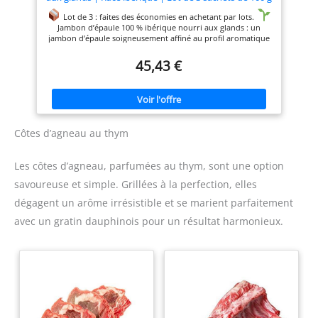
(300 g) | Coupe d'épaule
Lot de 3 : faites des économies en achetant par lots.
Jambon d’épaule 100 % ibérique nourri aux glands : un
jambon d’épaule soigneusement affiné au profil aromatique
défini.
Coupe fine et uniforme, tranchée
45,43 €
professionnellement, prête à servir
Emballé sous vide
pour préserver l'arôme, la brillance et le moelleux
Sans
allergènes, sans OGM et sans traitement radioactif selon FT1
Idéal pour les tapas, les plateaux et les en-cas ; parfait
pour un usage quotidien ou pour des événements.
Côtes d’agneau au thym
Les côtes d’agneau, parfumées au thym, sont une option
savoureuse et simple. Grillées à la perfection, elles
dégagent un arôme irrésistible et se marient parfaitement
avec un gratin dauphinois pour un résultat harmonieux.