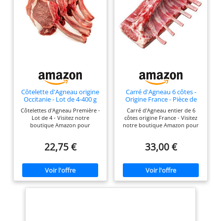
Côtelette d'Agneau origine
Carré d'Agneau 6 côtes -
Occitanie - Lot de 4-400 g
Origine France - Pièce de
550 g
Côtelettes d'Agneau Première -
Carré d'Agneau entier de 6
Lot de 4 - Visitez notre
côtes origine France - Visitez
boutique Amazon pour
notre boutique Amazon pour
retrouver notre offre de
retrouver notre offre de
produits frais Côtelettes
produits frais Carré d'Agneau
22,75 €
33,00 €
d'Agneau coupées à l'unité -
550 g la pièce - Expédié sous
Convient pour 2 personnes
vide Viande française - Agneau
Côtes d'Agneau origine
né et élevé en France A
Occitanie - Agneaux élevés en
conserver au réfrigérateur à
plein air à Lacaune en Région
réception DLC à réception
Occitanie et nourris sans OGM
entre 4 et 6 jours Livraison par
Viande d'Agneau française de
Chronofresh garantissant le
qualité supérieure - Expédiée
respect de la chaine du froid
sous vide A conserver au
réfrigérateur à réception DLC