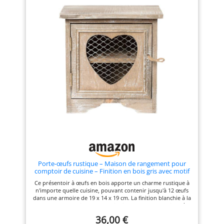
rangement, pratique à enlever
homogène à chaque utilisation
et placer les oeufs.
DESIGN COMPACT ET
▶▶CONCEPTION
PRATIQUE - Tous les
ANTIDERAPANTE: La base en
accessoires se rangent dans
feutre fin antidérapante assure
l’appareil pour un gain de
que les oeufs ne tombent pas
place dans la cuisine
facilement, peut également
ACCESSOIRES INCLUS POUR
protéger votre comptoir des
PLUS DE FACILITÉ - Plateau à
égratignures. ▶▶CONCEPTION
œufs pochés, gobelet doseur
UNIQUE: Manière unique pour
et perce-œuf intégrés pour
stocker et afficher vos œufs
une utilisation simple et
sur votre comptoir et le plan
complète
de travail reste propre et
dégagé.
Porte-œufs rustique – Maison de rangement pour
comptoir de cuisine – Finition en bois gris avec motif
de ferme – Organiseur pouvant contenir 12 œufs
Ce présentoir à œufs en bois apporte un charme rustique à
n'importe quelle cuisine, pouvant contenir jusqu'à 12 œufs
dans une armoire de 19 x 14 x 19 cm. La finition blanchie à la
chaux sur du bois marron clair ajoute un style rustique à
votre plan de travail. Le devant du poulailler présente une
36,00 €
fenêtre en forme de cœur incrustée de grillage à poules,