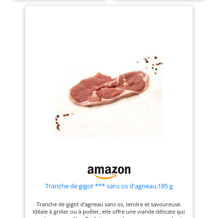
sous vide A conserver au
DLC à réception entre 4 et 6
réfrigérateur à réception DLC
jours Livraison via
à réception entre 4 et 6 jours
Chronofresh garantissant le
Livraison par Chronofresh
respect de la chaine du froid
garantissant le respect de la
chaine du froid
Tranche de gigot *** sans os d'agneau,185 g
Tranche de gigot d'agneau sans os, tendre et savoureuse.
Idéale à griller ou à poêler, elle offre une viande délicate qui