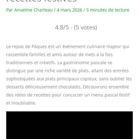
Par
Anselme Charteau
/
4 mars 2026
/
5 minutes de lecture
4.8/5 - (5 votes)
Le repas de Pâques est un événement culinaire majeur qui
rassemble familles et amis autour de mets à la fois
traditionnels et créatifs. La gastronomie pascale se
distingue par une riche variété de plats, allant des entrées
sophistiquées aux plats principaux copieux, sans oublier les
desserts délicieusement chocolatés. Découvrons ensemble
des idées de recettes pour concocter un menu pascal festif
et inoubliable.