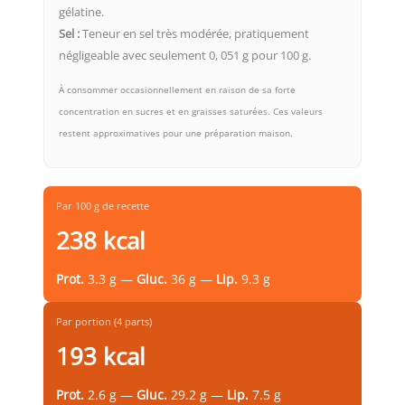
gélatine.
Sel :
Teneur en sel très modérée, pratiquement
négligeable avec seulement 0, 051 g pour 100 g.
À consommer occasionnellement en raison de sa forte
concentration en sucres et en graisses saturées. Ces valeurs
restent approximatives pour une préparation maison.
Par 100 g de recette
238 kcal
Prot.
3.3 g —
Gluc.
36 g —
Lip.
9.3 g
Par portion (4 parts)
193 kcal
Prot.
2.6 g —
Gluc.
29.2 g —
Lip.
7.5 g