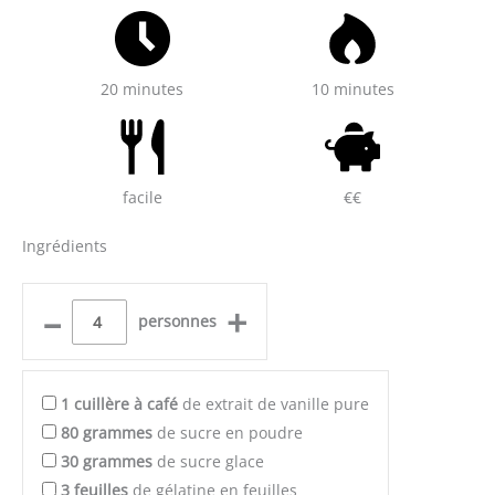
20 minutes
10 minutes
facile
€€
Ingrédients
–
+
personnes
1
cuillère à café
de extrait de vanille pure
80
grammes
de sucre en poudre
30
grammes
de sucre glace
3
feuilles
de gélatine en feuilles