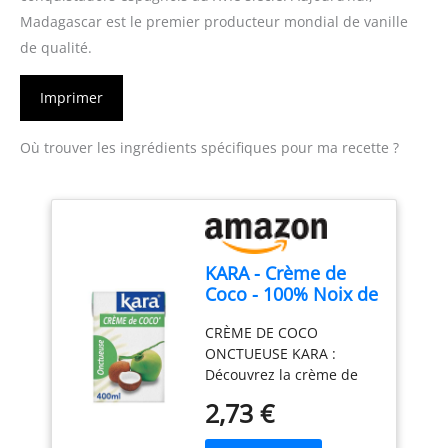
Madagascar est le premier producteur mondial de vanille
de qualité.
Imprimer
Où trouver les ingrédients spécifiques pour ma recette ?
KARA - Crème de
Coco - 100% Noix de
Coco d'Indonésie -
CRÈME DE COCO
400ml
ONCTUEUSE KARA :
Découvrez la crème de
coco au goût intense et
2,73 €
naturel, un ingrédient
indispensable en cuisine