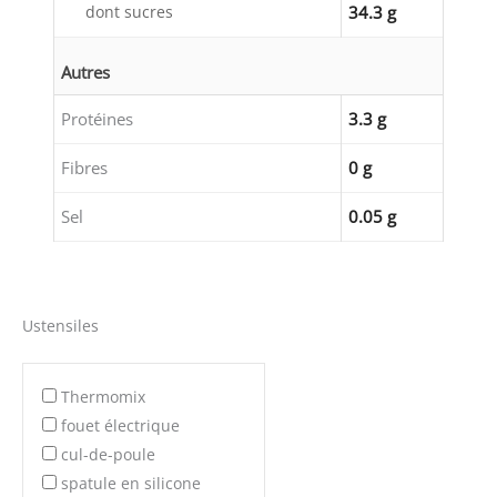
dont sucres
34.3 g
Autres
Protéines
3.3 g
Fibres
0 g
Sel
0.05 g
Ustensiles
Thermomix
fouet électrique
cul-de-poule
spatule en silicone