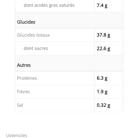
dont acides gras saturés
7.4 g
Glucides
Glucides totaux
37.8 g
dont sucres
22.6 g
Autres
Protéines
6.3 g
Fibres
1.9 g
Sel
0.32 g
Ustensiles