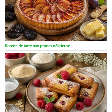
boulangeries et les
pâtisseries.Son format
compact le rend facile à
manipuler et à ranger,
tandis que ses
performances de qualité
professionnelle
répondent aussi bien aux
Recette de tarte aux prunes délicieuse
exigences des
boulangers amateurs
que des pâtissiers
chevronnés.Qu'il s'agisse
de préparer un simple
gâteau ou un dessert
complexe, ce tamis
améliore la précision et
l'efficacité.