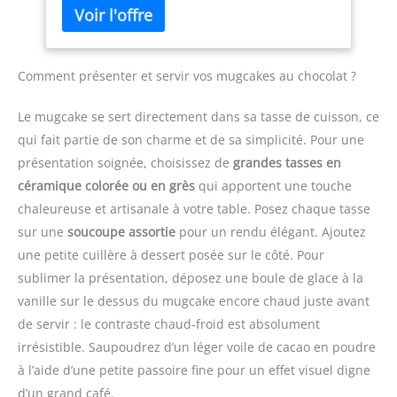
avec le lave-vaisselle,
gravées sur le manche garantissent
réutilisables et peuvent
exactitude et gain de temps Entretien Facile -
être utilisés pour
Acier inoxydable hygiénique et durable.
diverses applications.
Design compact pour rangement minimaliste
Comment présenter et servir vos mugcakes au chocolat ?
Convient pour différents
scénarios. Large gamme
Le mugcake se sert directement dans sa tasse de cuisson, ce
d'applications : le
distributeur de détergent
qui fait partie de son charme et de sa simplicité. Pour une
est non seulement
présentation soignée, choisissez de
grandes tasses en
adapté pour mesurer les
céramique colorée ou en grès
qui apportent une touche
poudres telles que le
chaleureuse et artisanale à votre table. Posez chaque tasse
sucre, le sel, le café, le
lait en poudre, mais
sur une
soucoupe assortie
pour un rendu élégant. Ajoutez
aussi les liquides tels
une petite cuillère à dessert posée sur le côté. Pour
que la sauce soja, l'huile
sublimer la présentation, déposez une boule de glace à la
de cuisson, etc.
vanille sur le dessus du mugcake encore chaud juste avant
de servir : le contraste chaud-froid est absolument
irrésistible. Saupoudrez d’un léger voile de cacao en poudre
à l’aide d’une petite passoire fine pour un effet visuel digne
d’un grand café.