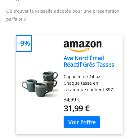
Où trouver la vaisselle adaptée pour une présentation
parfaite ?
-9%
Ava Nord Émail
Réactif Grès Tasses
à Café en
Capacité de 14 oz :
Céramique 4pk |
Chaque tasse en
400ml | Blau
céramique contient 397
ml, la taille parfaite pour
34,99 €
le café, le thé, le latte, le
31,99 €
cappuccino, le chocolat
chaud ou le cacao. Un
ensemble de tasses à
café polyvalent pour un
usage quotidien à la