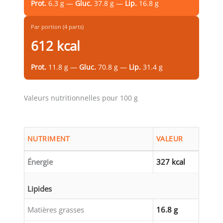
Prot.
6.3 g —
Gluc.
37.8 g —
Lip.
16.8 g
Par portion (4 parts)
612 kcal
Prot.
11.8 g —
Gluc.
70.8 g —
Lip.
31.4 g
Valeurs nutritionnelles pour 100 g
NUTRIMENT
VALEUR
Énergie
327 kcal
Lipides
Matières grasses
16.8 g