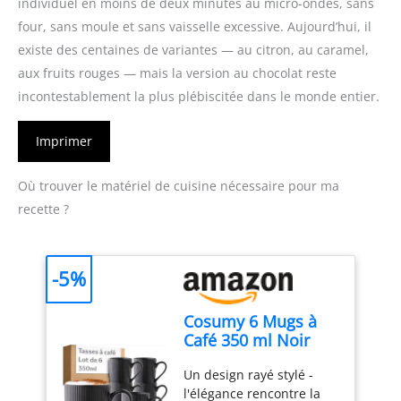
individuel en moins de deux minutes au micro-ondes, sans
four, sans moule et sans vaisselle excessive. Aujourd’hui, il
existe des centaines de variantes — au citron, au caramel,
aux fruits rouges — mais la version au chocolat reste
incontestablement la plus plébiscitée dans le monde entier.
Imprimer
Où trouver le matériel de cuisine nécessaire pour ma
recette ?
-5%
Cosumy 6 Mugs à
Café 350 ml Noir
Mat – Grande Tasse
Un design rayé stylé -
à Café en
l'élégance rencontre la
Céramique