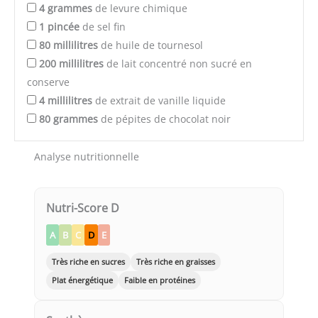
4
grammes
de levure chimique
1
pincée
de sel fin
80
millilitres
de huile de tournesol
200
millilitres
de lait concentré non sucré en
conserve
4
millilitres
de extrait de vanille liquide
80
grammes
de pépites de chocolat noir
Analyse nutritionnelle
Nutri-Score D
A
B
C
D
E
Très riche en sucres
Très riche en graisses
Plat énergétique
Faible en protéines