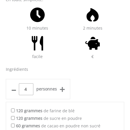
10 minutes
2 minutes
facile
€
Ingrédients
–
+
personnes
120
grammes
de farine de blé
120
grammes
de sucre en poudre
60
grammes
de cacao en poudre non sucré