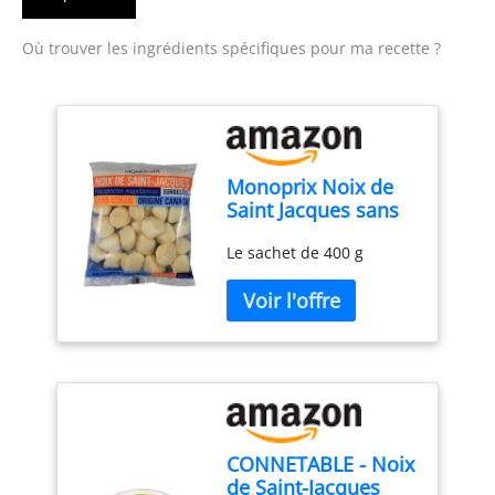
Où trouver les ingrédients spécifiques pour ma recette ?
Monoprix Noix de
Saint Jacques sans
corail - Le sachet de
Le sachet de 400 g
400 g
CONNETABLE - Noix
de Saint-Jacques