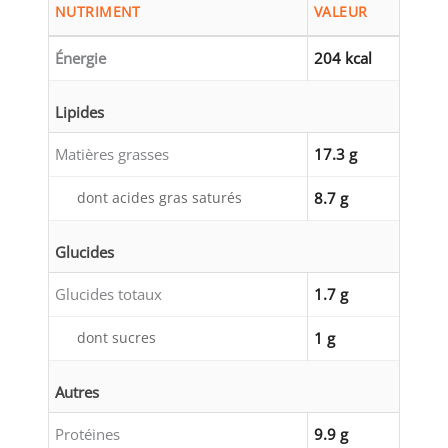
NUTRIMENT
VALEUR
Énergie
204 kcal
Lipides
Matières grasses
17.3 g
dont acides gras saturés
8.7 g
Glucides
Glucides totaux
1.7 g
dont sucres
1 g
Autres
Protéines
9.9 g