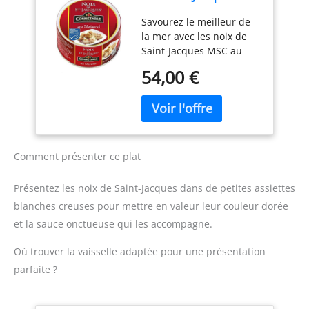
MSC au naturel 111g
Savourez le meilleur de
- 100% pêche
la mer avec les noix de
durable - Saveurs
Saint-Jacques MSC au
délicates de la mer -
naturel de Connetable.
Prêtes à déguster -
54,00 €
La qualité et l'origine de
Conservées avec
ces produits sont
soin. - Lot De 3 -
certifiées par Marine
Vendu Par Lot
Stewardship Council,
garantissant une pêche
durable et respectueuse
Comment présenter ce plat
de l'environnement.
Profitez d'une saveur
Présentez les noix de Saint-Jacques dans de petites assiettes
intense et délicate grâce
blanches creuses pour mettre en valeur leur couleur dorée
à cette conserve de noix
et la sauce onctueuse qui les accompagne.
de Saint-Jacques au
naturel. Connetable
Où trouver la vaisselle adaptée pour une présentation
apporte une attention
particulière à la sélection
parfaite ?
des ingrédients pour
vous offrir une