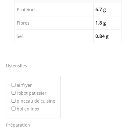
Protéines
6.7 g
Fibres
1.8 g
Sel
0.84 g
Ustensiles
airfryer
robot patissier
pinceau de cuisine
bol en inox
Préparation