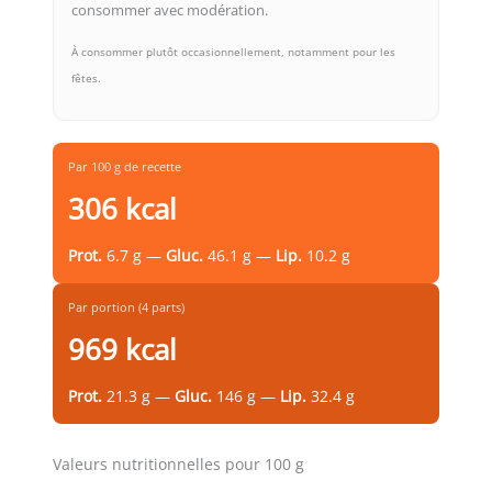
consommer avec modération.
À consommer plutôt occasionnellement, notamment pour les
fêtes.
Par 100 g de recette
306 kcal
Prot.
6.7 g —
Gluc.
46.1 g —
Lip.
10.2 g
Par portion (4 parts)
969 kcal
Prot.
21.3 g —
Gluc.
146 g —
Lip.
32.4 g
Valeurs nutritionnelles pour 100 g