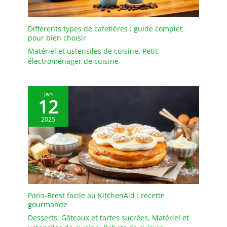
ergonomique et un
rebord étroit. Les rebords
empêchent les
Différents types de cafetières : guide complet
pour bien choisir
déversements, gardent le
comptoir et la table
Matériel et ustensiles de cuisine
,
Petit
propres. Cadeau idéal
électroménager de cuisine
pour la fête des mères, la
fête des pères
EMBALLAGE: Un
Jan
12
emballage bien conçu
protège la vaisselle en
2025
toute sécurité pendant le
transport. Nous vous
offrirons un
remplacement gratuit si
les plateaux arrivent
cassés
Paris-Brest facile au KitchenAid : recette
gourmande
Desserts
,
Gâteaux et tartes sucrées
,
Matériel et