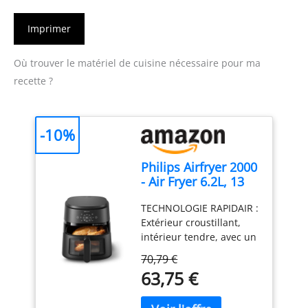
Imprimer
Où trouver le matériel de cuisine nécessaire pour ma
recette ?
-10%
Philips Airfryer 2000
- Air Fryer 6.2L, 13
modes, écran
TECHNOLOGIE RAPIDAIR :
tactile, Noir
Extérieur croustillant,
intérieur tendre, avec un
minimum d'huile. Le fond
70,79 €
en étoile du Airfryer
63,75 €
Philips assure un flux
d'air parfait pour une