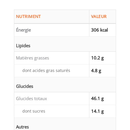
NUTRIMENT
VALEUR
Énergie
306 kcal
Lipides
Matières grasses
10.2 g
dont acides gras saturés
4.8 g
Glucides
Glucides totaux
46.1 g
dont sucres
14.1 g
Autres