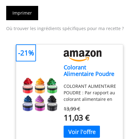
Imprimer
Où trouver les ingrédients spécifiques pour ma recette ?
-21%
Colorant
Alimentaire Poudre
- 6 Couleurs
COLORANT ALIMENTAIRE
Colorant
POUDRE : Par rapport au
Alimentaire pour
colorant alimentaire en
Decoration Gateau
gel traditionnel et au
Comestible,
13,99 €
colorant alimentaire
Concentré
11,03 €
liquide, il a un meilleur
Nourriture Dye pour
effet de couleur ! La
Cuisson,
poudre hautement
Décoration,
concentrée apporte à