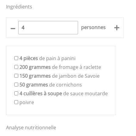
Ingrédients
–
+
personnes
4
pièces
de pain à panini
200
grammes
de fromage à raclette
150
grammes
de jambon de Savoie
50
grammes
de cornichons
4
cuillères à soupe
de sauce moutarde
poivre
Analyse nutritionnelle