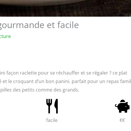
 gourmande et facile
cture
ni façon raclette pour se réchauffer et se régaler ? ce plat
é et le croquant d’un bon panini. parfait pour un repas famil
 papilles des petits comme des grands.
facile
€€