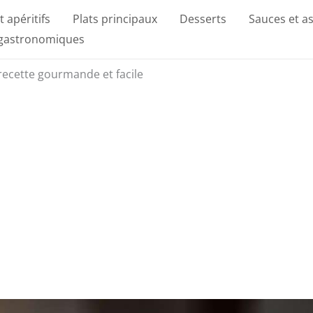
t apéritifs
Plats principaux
Desserts
Sauces et a
 gastronomiques
 recette gourmande et facile