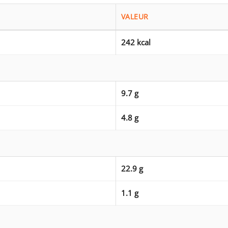
VALEUR
242 kcal
9.7 g
4.8 g
22.9 g
1.1 g