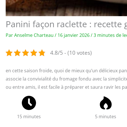
Panini façon raclette : recette
Par
Anselme Charteau
/
16 janvier 2026
/
3 minutes de le
4.8/5 - (10 votes)
en cette saison froide, quoi de mieux qu’un délicieux pani
associe la convivialité du fromage fondu avec la simplicit
ou entre amis, il est facile à préparer et saura ravir les
15 minutes
5 minutes