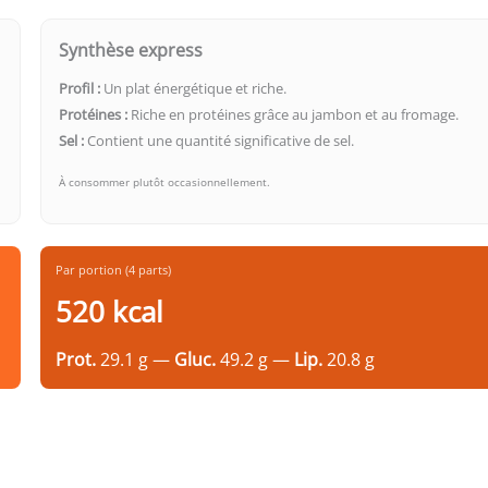
Synthèse express
Profil :
Un plat énergétique et riche.
Protéines :
Riche en protéines grâce au jambon et au fromage.
Sel :
Contient une quantité significative de sel.
À consommer plutôt occasionnellement.
Par portion (4 parts)
520 kcal
Prot.
29.1 g —
Gluc.
49.2 g —
Lip.
20.8 g