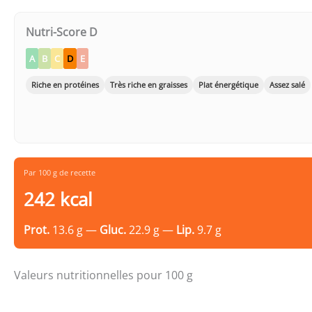
Nutri-Score D
A
B
C
D
E
Riche en protéines
Très riche en graisses
Plat énergétique
Assez salé
Par 100 g de recette
242 kcal
Prot.
13.6 g —
Gluc.
22.9 g —
Lip.
9.7 g
Valeurs nutritionnelles pour 100 g