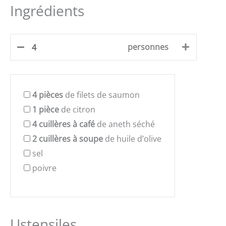
Ingrédients
personnes
4
pièces
de filets de saumon
1
pièce
de citron
4
cuillères à café
de aneth séché
2
cuillères à soupe
de huile d’olive
sel
poivre
Ustensiles