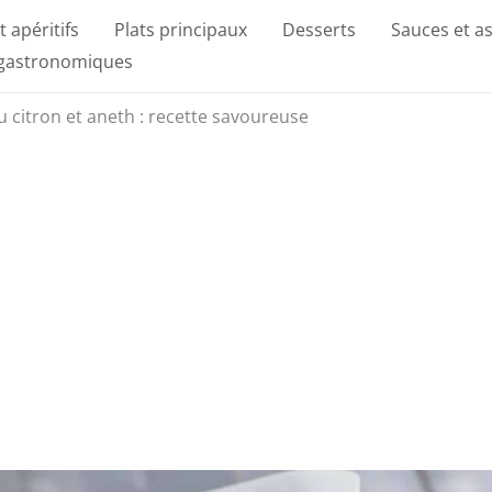
t apéritifs
Plats principaux
Desserts
Sauces et a
 gastronomiques
 citron et aneth : recette savoureuse