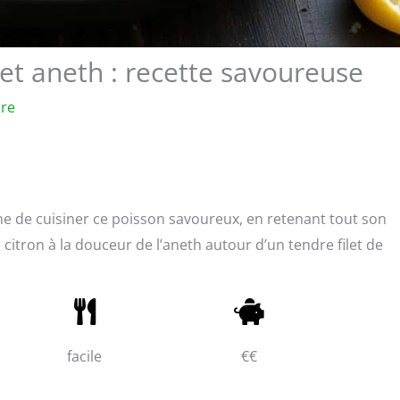
et aneth : recette savoureuse
ure
ne de cuisiner ce poisson savoureux, en retenant tout son
du citron à la douceur de l’aneth autour d’un tendre filet de
facile
€€