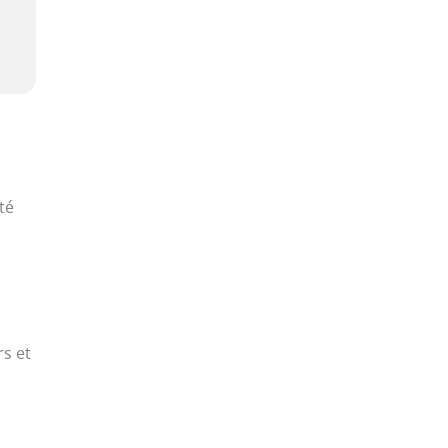
té
rs et