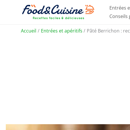
Aller
Entrées e
au
Conseils
contenu
Accueil
Entrées et apéritifs
Pâté Berrichon : re