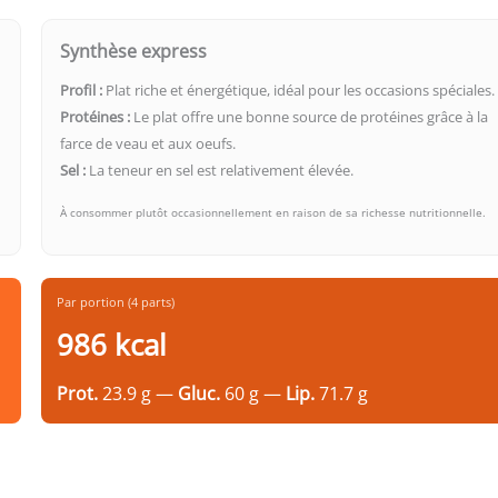
Synthèse express
Profil :
Plat riche et énergétique, idéal pour les occasions spéciales.
Protéines :
Le plat offre une bonne source de protéines grâce à la
farce de veau et aux oeufs.
Sel :
La teneur en sel est relativement élevée.
À consommer plutôt occasionnellement en raison de sa richesse nutritionnelle.
Par portion (4 parts)
986 kcal
Prot.
23.9 g —
Gluc.
60 g —
Lip.
71.7 g