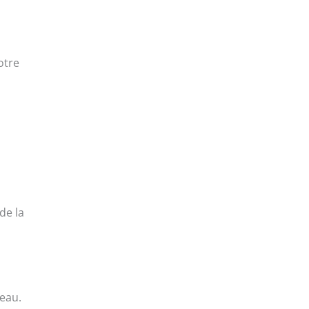
otre
de la
teau.