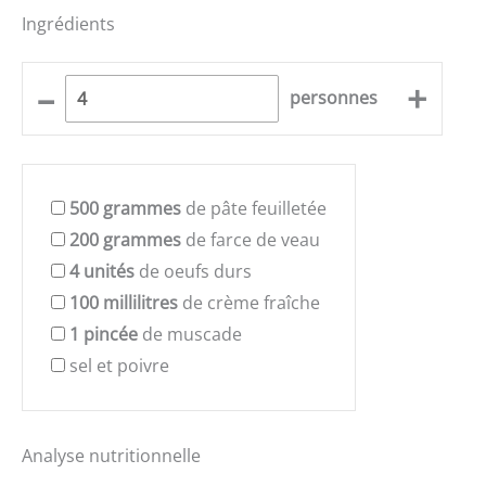
Ingrédients
–
+
personnes
500
grammes
de pâte feuilletée
200
grammes
de farce de veau
4
unités
de oeufs durs
100
millilitres
de crème fraîche
1
pincée
de muscade
sel et poivre
Analyse nutritionnelle