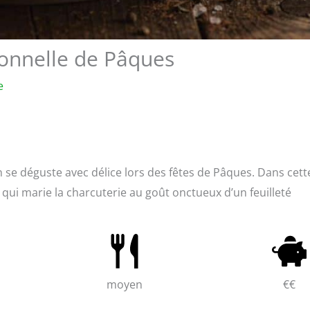
tionnelle de Pâques
e
n se déguste avec délice lors des fêtes de Pâques. Dans cett
ui marie la charcuterie au goût onctueux d’un feuilleté
moyen
€€