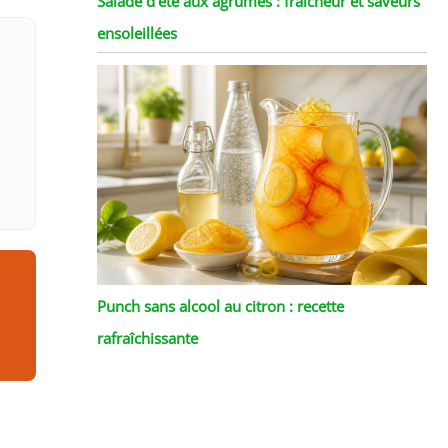
Salade d’été aux agrumes : fraîcheur et saveurs
ensoleillées
Punch sans alcool au citron : recette
rafraîchissante