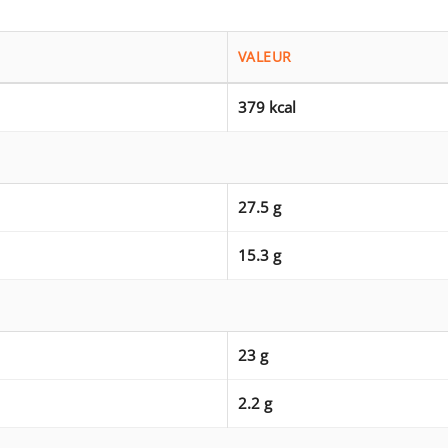
VALEUR
379 kcal
27.5 g
15.3 g
23 g
2.2 g