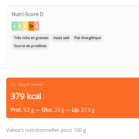
Nutri-Score D
A
B
C
D
E
Très riche en graisses
Assez salé
Plat énergétique
Source de protéines
Par 100 g de recette
379 kcal
Prot.
9.2 g —
Gluc.
23 g —
Lip.
27.5 g
Valeurs nutritionnelles pour 100 g