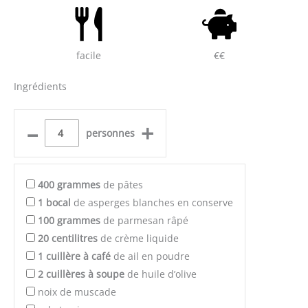
facile
€€
Ingrédients
–
+
personnes
400
grammes
de pâtes
1
bocal
de asperges blanches en conserve
100
grammes
de parmesan râpé
20
centilitres
de crème liquide
1
cuillère à café
de ail en poudre
2
cuillères à soupe
de huile d’olive
noix de muscade