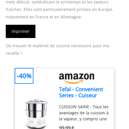
mets délicat, symbolisant le printemps et les saveurs
fraîches. Elles sont particulièrement prisées en Europe,
notamment en France et en Allemagne.
Imprimer
Où trouver le matériel de cuisine nécessaire pour ma
recette ?
-40%
Tefal - Convenient
Series - Cuiseur
Vapeur - 2 Bols en
CUISSON SAINE : Tous les
Acier Inoxydable
avantages de la cuisson à
la vapeur, y compris une
meilleure conservation
99,99 €