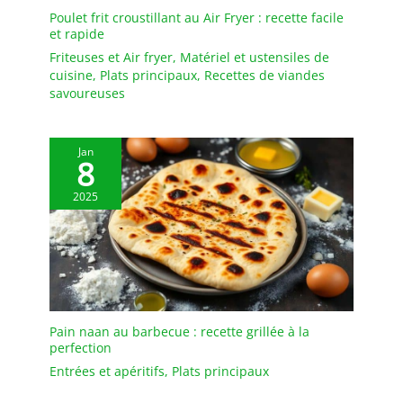
pour une manipulation
Poulet frit croustillant au Air Fryer : recette facile
précise. 3. Style classique
et rapide
et polyvalence​: Avec son
Friteuses et Air fryer
,
Matériel et ustensiles de
design intemporel, cette
cuisine
,
Plats principaux
,
Recettes de viandes
cuillère à pâtes s'intègre
savoureuses
parfaitement dans tous
les environnements, qu'il
s'agisse de maisons, de
Jan
restaurants ou de
8
buffets. Ses dents
2025
fonctionnelles sont
spécialement conçues
pour saisir et servir
facilement les spaghettis,
nouilles et autres pâtes
longues. 4. Facile à
nettoyer et résistante aux
lave-vaisselle​: Cette
Pain naan au barbecue : recette grillée à la
perfection
fourche à pâtes
métallique est
Entrées et apéritifs
,
Plats principaux
entièrement compatible