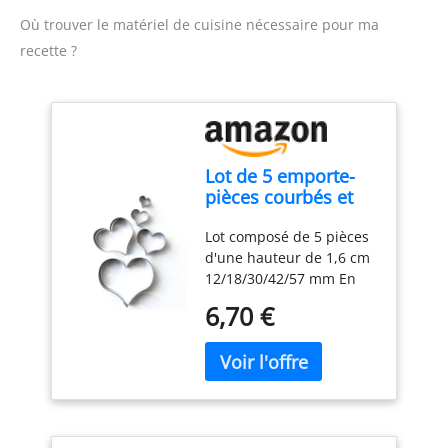
Où trouver le matériel de cuisine nécessaire pour ma
recette ?
Lot de 5 emporte-
pièces courbés et
lisses en forme de
Lot composé de 5 pièces
cœur - Emporte-
d'une hauteur de 1,6 cm
pièces en acier
12/18/30/42/57 mm En
inoxydable
acier inoxydable.
6,70 €