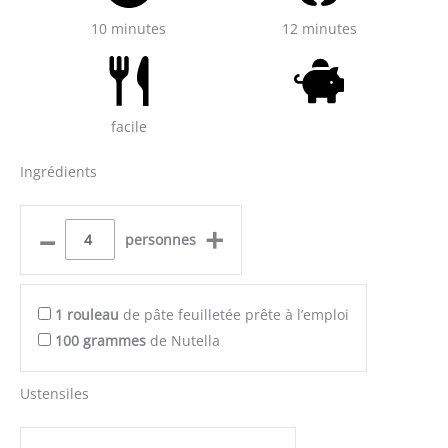
10 minutes
12 minutes
facile
Ingrédients
–
+
personnes
1
rouleau
de pâte feuilletée prête à l’emploi
100
grammes
de Nutella
Ustensiles