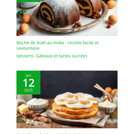
des pâtisseries. Bon pour
le brunch, le dîner, la
fête, le mariage et bien
d'autres occasions. Le
plateau de service
Wishdeco peut être
utilisé non seulement
Bûche de Noël au moka : recette facile et
comme apéritif, mais
savoureuse
aussi comme plateau de
Desserts
,
Gâteaux et tartes sucrées
service pour les steaks de
taille moyenne avec
accompagnements
Jan
DESIGN: L'ensemble
12
d'assiettes est d'un blanc
2025
éclatant avec une forme
rectangulaire
ergonomique et un
rebord étroit. Les rebords
empêchent les
déversements, gardent le
comptoir et la table