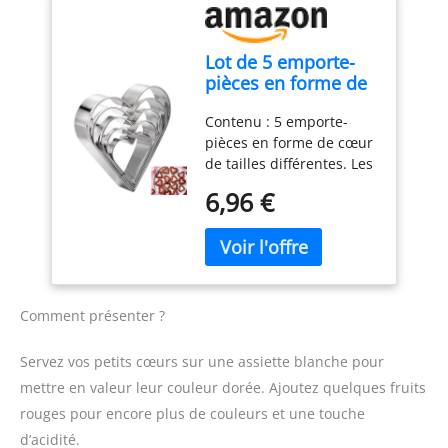
Lot de 5 emporte-
pièces en forme de
cœur de 7,9 cm, 6,9
Contenu : 5 emporte-
cm, 5,8 cm, 4,8 cm,
pièces en forme de cœur
3,8 cm, en acier
de tailles différentes. Les
inoxydable pour la
emporte-pièces ont assez
Saint-Valentin
6,96 €
de quantité pour
répondre à vos besoins
quotidiens. Matériaux de
haute qualité : 5
emporte-pièces en acier
inoxydable, solides pour
Comment présenter ?
garder leur forme. Nos
mignons emporte-pièces
Servez vos petits cœurs sur une assiette blanche pour
en métal ne seront pas
mettre en valeur leur couleur dorée. Ajoutez quelques fruits
faciles à plier ou à
rouges pour encore plus de couleurs et une touche
casser, ne rouilleront pas
après le lavage à l'eau,
d’acidité.