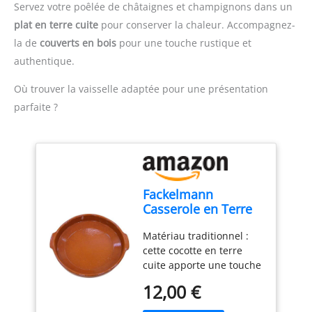
Servez votre poêlée de châtaignes et champignons dans un
plat en terre cuite
pour conserver la chaleur. Accompagnez-
la de
couverts en bois
pour une touche rustique et
authentique.
Où trouver la vaisselle adaptée pour une présentation
parfaite ?
Fackelmann
Casserole en Terre
Cuite Traditionnelle,
Matériau traditionnel :
Casserole en
cette cocotte en terre
céramique
cuite apporte une touche
Rustique, adaptée
rustique et traditionnelle
pour cuisinière à
12,00 €
à la cuisine, idéale pour
gaz et électrique,
préparer tous types de
Micro-Ondes et