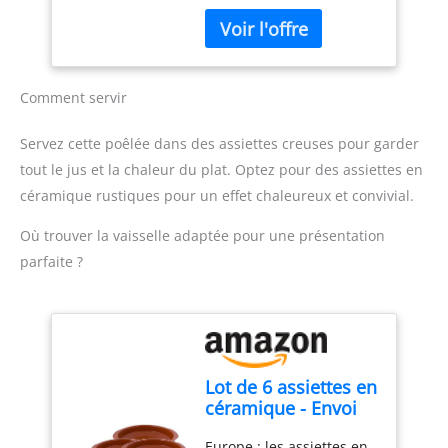
Leur subtile saveur est
Champignons
très appréciée des
Riches en Protéines
gastronomes, et elle
et source de fibres -
s’intègre à merveille dans
Pot de 40 g
de nombreuses recettes
Comment servir
gourmandes : en poêlée,
en accompagnement des
Servez cette poêlée dans des assiettes creuses pour garder
viandes blanches et du
tout le jus et la chaleur du plat. Optez pour des assiettes en
poisson, en risotto… LE
céramique rustiques pour un effet chaleureux et convivial.
MEILLEUR DES
CHAMPIGNONS :
Où trouver la vaisselle adaptée pour une présentation
Sélectionnés, triés à la
main et conditionnés en
parfaite ?
France, dans les Landes,
nos champignons séchés
sont de haute qualité
gustative. Les girolles,
riches en protéines et
Lot de 6 assiettes en
riches en fibres,
céramique - Envoi
s'apprécient au quotidien
24h - Casseroles
comme lors des grandes
Europe : les assiettes en