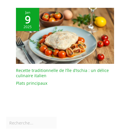
mariage ou simplement
pour se faire plaisir – ce
Jan
9
set complet pour 6
personnes fait toujours
2025
bonne impression !
Assiettes plates, assiettes
creuses, petites assiettes
et bols – tout ce qu'il faut
pour des repas
conviviaux en famille ou
entre amis
Recette traditionnelle de l’île d’Ischia : un délice
culinaire italien
Plats principaux