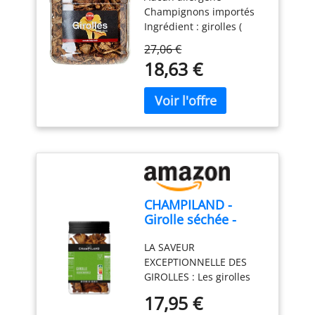
Champignons importés
Ingrédient : girolles (
cantharelles cibares)
27,06 €
18,63 €
CHAMPILAND -
Girolle séchée -
Champignons
LA SAVEUR
Sylvestres
EXCEPTIONNELLE DES
Sélectionnés, et
GIROLLES : Les girolles
Triés à la Main-
séchées sont des
Saveur
17,95 €
champignons sylvestres.
Exceptionnelle -