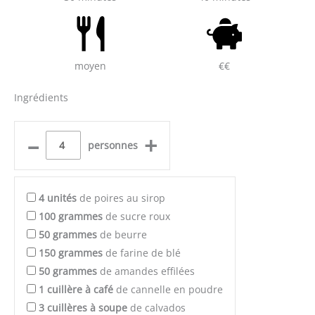
moyen
€€
Ingrédients
–
+
personnes
4
unités
de poires au sirop
100
grammes
de sucre roux
50
grammes
de beurre
150
grammes
de farine de blé
50
grammes
de amandes effilées
1
cuillère à café
de cannelle en poudre
3
cuillères à soupe
de calvados