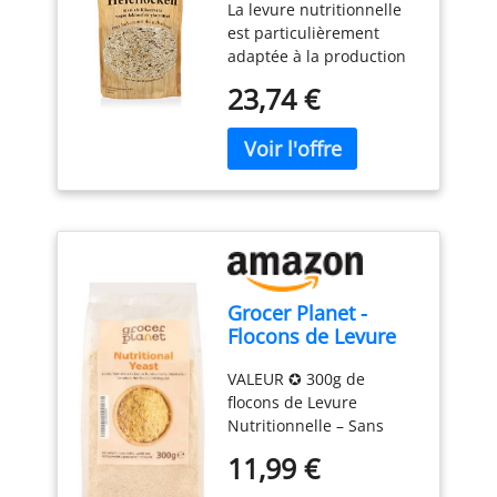
La levure nutritionnelle
Qualité Premium
est particulièrement
adaptée à la production
de fromage végétalien.
23,74 €
sans gluten et végétalien
Nutritionnel : Les flocons
de levure sont
particulièrement riches
en protéines (46%) et les
flocons contiennent
également de
nombreuses vitamines et
minéraux. Ces flocons ne
Grocer Planet -
sont pas enrichis en
Flocons de Levure
vitamines artificielles. à
Nutritionnelle (300g)
base de Saccharomyces
VALEUR ✪ 300g de
- Naturel
cerevisiae
flocons de Levure
Nutritionnelle – Sans
OGM | Idéal comme
11,99 €
fromage végétalien. Livré
dans une pochette