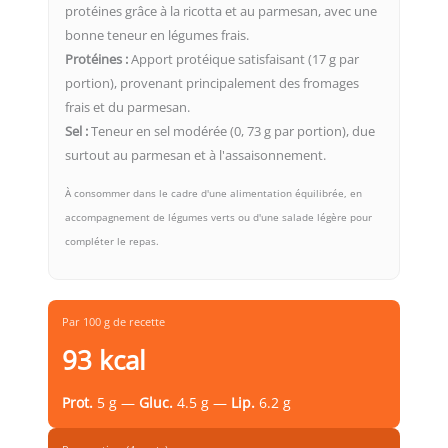
protéines grâce à la ricotta et au parmesan, avec une
bonne teneur en légumes frais.
Protéines :
Apport protéique satisfaisant (17 g par
portion), provenant principalement des fromages
frais et du parmesan.
Sel :
Teneur en sel modérée (0, 73 g par portion), due
surtout au parmesan et à l'assaisonnement.
À consommer dans le cadre d'une alimentation équilibrée, en
accompagnement de légumes verts ou d'une salade légère pour
compléter le repas.
Par 100 g de recette
93 kcal
Prot.
5 g —
Gluc.
4.5 g —
Lip.
6.2 g