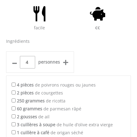
facile
€€
Ingrédients
–
+
personnes
4
pièces
de poivrons rouges ou jaunes
2
pièces
de courgettes
250
grammes
de ricotta
60
grammes
de parmesan râpé
2
gousses
de ail
3
cuillères à soupe
de huile d’olive extra vierge
1
cuillère à café
de origan séché