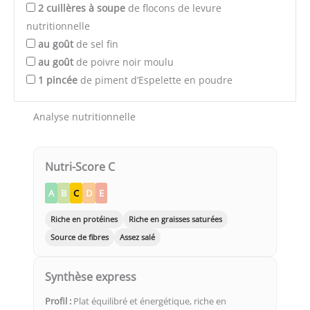
2
cuillères à soupe
de flocons de levure
nutritionnelle
au goût
de sel fin
au goût
de poivre noir moulu
1
pincée
de piment d’Espelette en poudre
Analyse nutritionnelle
Nutri-Score C
A
B
C
D
E
Riche en protéines
Riche en graisses saturées
Source de fibres
Assez salé
Synthèse express
Profil :
Plat équilibré et énergétique, riche en