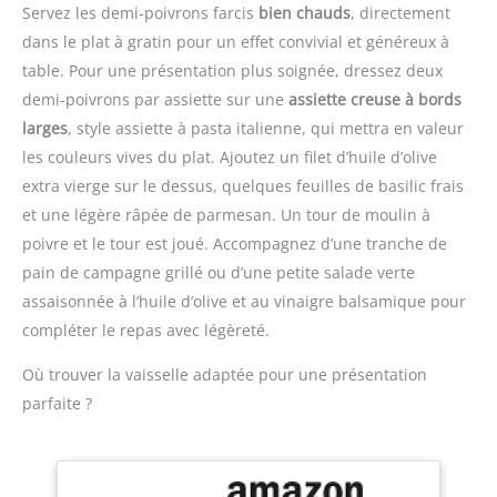
purée de pommes de
buse de décoration et
Servez les demi-poivrons farcis
bien chauds
, directement
terre et autres
vous pourrez créer de
dans le plat à gratin pour un effet convivial et généreux à
gourmandises.
Design
beaux boutons floraux
table. Pour une présentation plus soignée, dressez deux
antidérapant:la surface
comme vous le souhaitez
de cette poche à douille
Sécurité des Matériaux:
demi-poivrons par assiette sur une
assiette creuse à bords
est dotée de points
Tous les accessoires
larges
, style assiette à pasta italienne, qui mettra en valeur
concaves,qui peuvent
répondent aux normes
les couleurs vives du plat. Ajoutez un filet d’huile d’olive
augmenter la friction de
alimentaires, fabriqués
extra vierge sur le dessus, quelques feuilles de basilic frais
la main et empêcher
en acier inoxydable 304
efficacement le
et une légère râpée de parmesan. Un tour de moulin à
de qualité alimentaire de
glissement,poche à
haute qualité, en silicone
poivre et le tour est joué. Accompagnez d’une tranche de
douille au design épaissi
et en plastiques de haute
pain de campagne grillé ou d’une petite salade verte
n'est pas facile à casser
qualité. Facile à nettoyer
assaisonnée à l’huile d’olive et au vinaigre balsamique pour
et convient aux douilles à
et durable, Haute
douille,douilles à
compléter le repas avec légèreté.
résistance à la rouille,
bille,etc.
Emballage &
Bords lisses et lave-
Où trouver la vaisselle adaptée pour une présentation
taille:Emballé avec 100
vaisselle sont sûrs
poches à douille
Cadeau idéal: Cadeau
parfaite ?
jetables,chaque pièce
idéal pour un
mesure 30 x 20 cm,vous
anniversaire, un
pouvez l'utiliser en toute
anniversaire et Pâques.
confiance pour les
Vous obtiendrez un kit