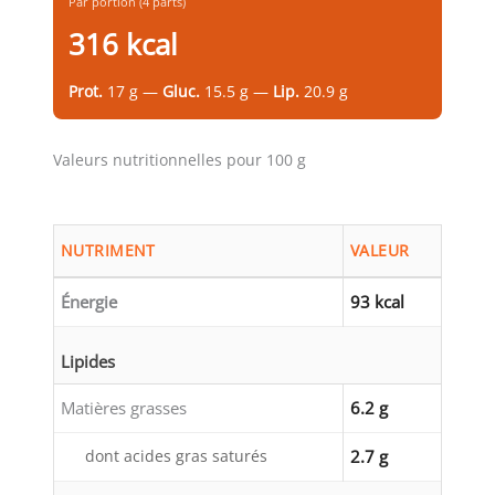
Par portion (4 parts)
316 kcal
Prot.
17 g —
Gluc.
15.5 g —
Lip.
20.9 g
Valeurs nutritionnelles pour 100 g
NUTRIMENT
VALEUR
Énergie
93 kcal
Lipides
Matières grasses
6.2 g
dont acides gras saturés
2.7 g