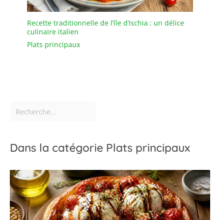
une éponge douce. Les
maniques en coton
Recette traditionnelle de l’île d’Ischia : un délice
incluses facilitent la
culinaire italien
manipulation lors du
Plats principaux
service ou à la sortie du
four, tout en ajoutant
une touche pratique au
quotidien.
Dans la catégorie Plats principaux