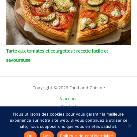
Tarte aux tomates et courgettes : recette facile et
savoureuse
Copyright © 2026 Food and Cuisine
A propos
Contact
Nous utilisons des cookies pour vous garantir la meilleure
Plan du site
expérience sur notre site web. Si vous continuez à utiliser ce
Mentions légales
site, nous supposerons que vous en êtes satisfait.
Politique de confidentialité
Oui
Non
Politique de confidentialité