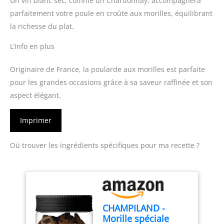
Un vin blanc sec, comme un Chardonnay, accompagnera
parfaitement votre poule en croûte aux morilles, équilibrant
la richesse du plat.
L’info en plus
Originaire de France, la poularde aux morilles est parfaite
pour les grandes occasions grâce à sa saveur raffinée et son
aspect élégant.
Imprimer
Où trouver les ingrédients spécifiques pour ma recette ?
CHAMPILAND -
Morille spéciale