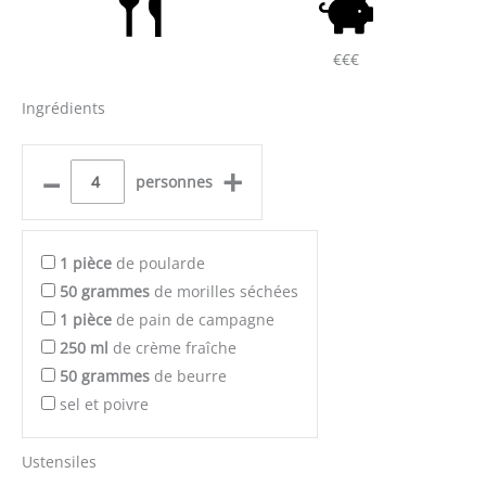
€€€
Ingrédients
–
+
personnes
1
pièce
de poularde
50
grammes
de morilles séchées
1
pièce
de pain de campagne
250
ml
de crème fraîche
50
grammes
de beurre
sel et poivre
Ustensiles