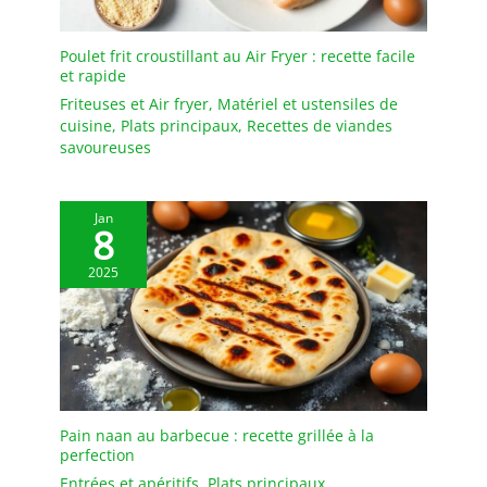
isolation thermique.
Poulet frit croustillant au Air Fryer : recette facile
et rapide
Friteuses et Air fryer
,
Matériel et ustensiles de
cuisine
,
Plats principaux
,
Recettes de viandes
savoureuses
Jan
8
2025
Pain naan au barbecue : recette grillée à la
perfection
Entrées et apéritifs
,
Plats principaux