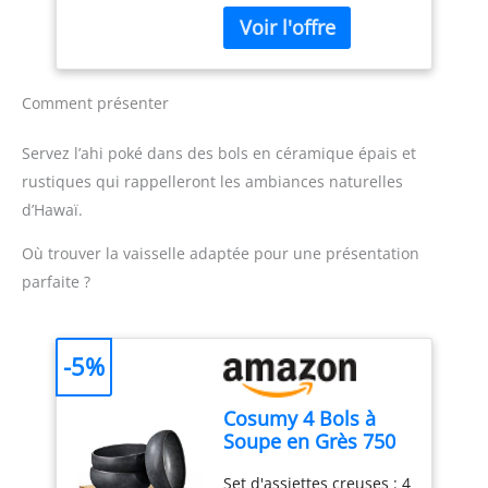
qualité : Emma Basic Nori
est fabriqué par Xihe,
une fabrication BRC de
grade A, gérée par son
Comment présenter
investisseur japonais,
Kozen. Depuis 1894,
Kozen ne se consacre
Servez l’ahi poké dans des bols en céramique épais et
que au nori.
UMAMI :
rustiques qui rappelleront les ambiances naturelles
Riche en umami naturel,
d’Hawaï.
parfait pour faire des
sushis, manger avec du
Où trouver la vaisselle adaptée pour une présentation
riz, garniture de rameau,
parfaite ?
garniture de salade.
-5%
Cosumy 4 Bols à
Soupe en Grès 750
ml – Assiette Creuse
Set d'assiettes creuses : 4
– Petit Déjeuner