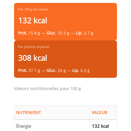
Par 100 g de recette
132 kcal
Prot.
15.8 g —
Gluc.
10.3 g —
Lip.
2.7 g
Par portion (4 parts)
308 kcal
Prot.
37.1 g —
Gluc.
24 g —
Lip.
6.3 g
Valeurs nutritionnelles pour 100 g
NUTRIMENT
VALEUR
Énergie
132 kcal