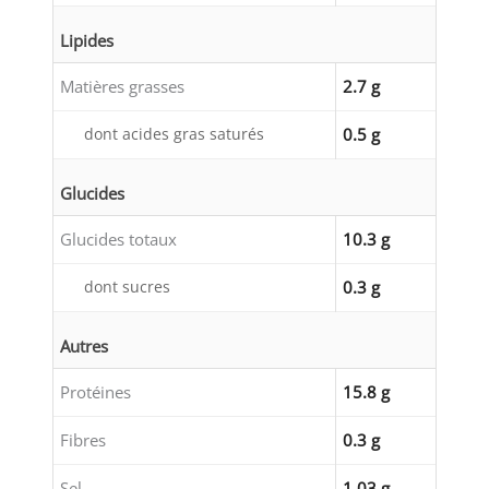
Lipides
Matières grasses
2.7 g
dont acides gras saturés
0.5 g
Glucides
Glucides totaux
10.3 g
dont sucres
0.3 g
Autres
Protéines
15.8 g
Fibres
0.3 g
Sel
1.03 g