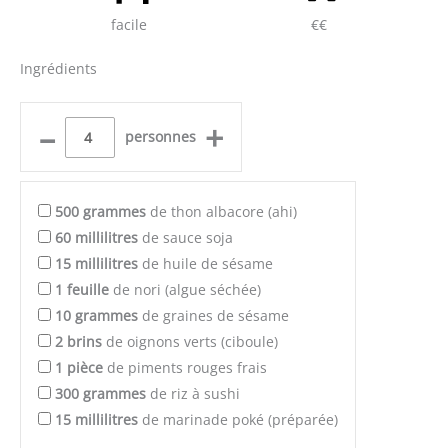
facile
€€
Ingrédients
–
+
personnes
500
grammes
de thon albacore (ahi)
60
millilitres
de sauce soja
15
millilitres
de huile de sésame
1
feuille
de nori (algue séchée)
10
grammes
de graines de sésame
2
brins
de oignons verts (ciboule)
1
pièce
de piments rouges frais
300
grammes
de riz à sushi
15
millilitres
de marinade poké (préparée)