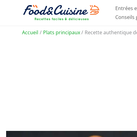
Aller
Entrées e
au
Conseils
contenu
Accueil
Plats principaux
Recette authentique de