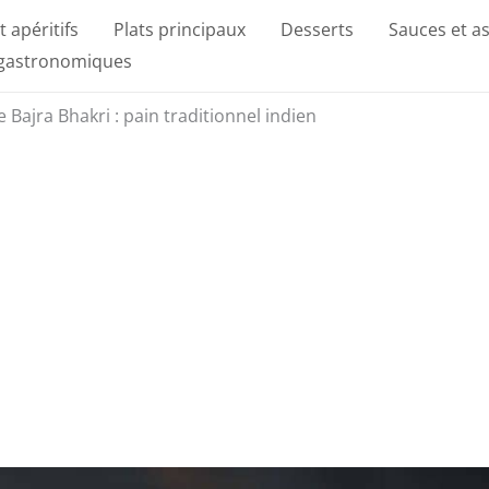
t apéritifs
Plats principaux
Desserts
Sauces et a
 gastronomiques
 Bajra Bhakri : pain traditionnel indien