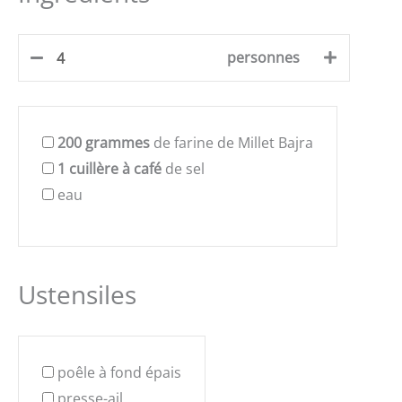
personnes
200
grammes
de farine de Millet Bajra
1
cuillère à café
de sel
eau
Ustensiles
poêle à fond épais
presse-ail