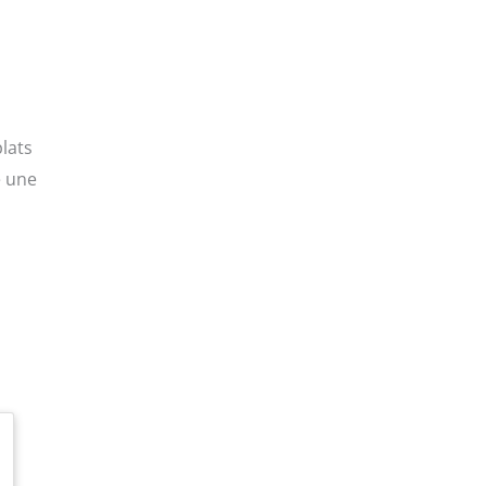
plats
e une